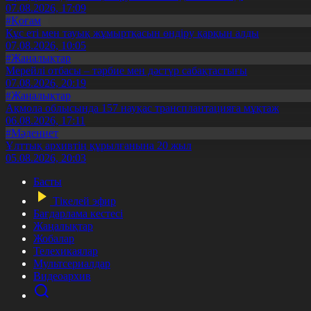
07.08.2026, 17:09
#Қоғам
Құс еті мен тауық жұмыртқасын өндіру қарқын алды
07.08.2026, 10:05
#Жаңалықтар
Мерейлі отбасы – тәрбие мен дәстүр сабақтастығы
07.08.2026, 20:19
#Жаңалықтар
Ақмола облысында 157 науқас трансплантацияға мұқтаж
06.08.2026, 17:11
#Мәдениет
Ұлттық архивтің құрылғанына 20 жыл
05.08.2026, 20:03
Басты
Тікелей эфир
Бағдарлама кестесі
Жаңалықтар
Жобалар
Телехикаялар
Мультсериалдар
Видеоархив