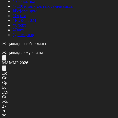
#Экономика
#«100 кітап» ұлттық сауалнамасы
#Референдум
#Оқиға
#EURO 2024
#Спорт
#Әлем
#Денсаулық
Жаңалықтар табылмады
Жаңалықтар мұрағаты
МАМЫР 2026
Дс
Сс
Ср
Бс
Жм
Сн
Жк
27
28
29