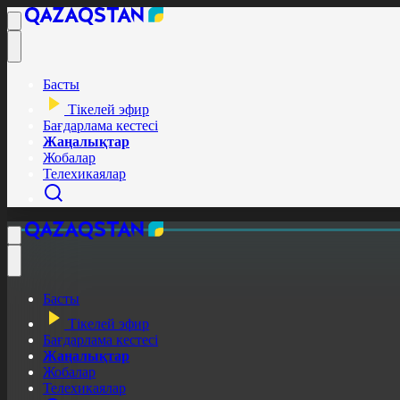
Басты
Тікелей эфир
Бағдарлама кестесі
Жаңалықтар
Жобалар
Телехикаялар
Басты
Тікелей эфир
Бағдарлама кестесі
Жаңалықтар
Жобалар
Телехикаялар