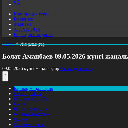
Корпорация туралы
Байланыс
Жарнама
ALTYN QOR
Редакция стандарты
Басты
Жаңалықтар
Болат Аманбаев 09.05.2026 күнгі жаңа
09.05.2026 күнгі жаңалықтар
Фильтрді тазалау
Барлық жаңалықтар
#Жолдау 2025
#Құрылтай - 2026
#Апта
#Ресми оқиғалар
#«Таза Қазақстан»
#Қоғам
#Заң мен тәртіп