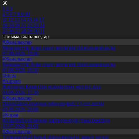
30
1
2
3
4
5
6
7
8
9
10
11
12
13
14
15
16
17
18
19
20
21
22
23
24
25
26
27
28
29
30
31
Танымал жаңалықтар
#Жаңалықтар
Мемлекеттік білім грант иегерлері тізімі жарияланды
07.08.2026, 19:46
#Жаңалықтар
Мемлекеттік білім грант иегерлері тізімі жарияланды
07.08.2026, 16:50
#Білім
#Aqparat
Жапондар Қазақстан өсімдіктерін зерттеп жүр
04.08.2026, 17:30
#Жаңалықтар
Павлодарда отандық өнім өндірісі 1,5 есе артты
05.08.2026, 20:06
#Қоғам
Құрылтай сайлауына үміткерлердің тізімі бекітілді
13.07.2026, 20:03
#Жаңалықтар
Түпқарағанда балық шаруашылығы дамып келеді