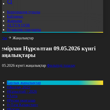
Корпорация туралы
Байланыс
Жарнама
ALTYN QOR
Редакция стандарты
асты
Жаңалықтар
емірлан Нұрсолтан 09.05.2026 күнгі
жаңалықтары
9.05.2026 күнгі жаңалықтар
Фильтрді тазалау
Барлық жаңалықтар
#Жолдау 2025
#Құрылтай - 2026
#Апта
#Ресми оқиғалар
#«Таза Қазақстан»
#Қоғам