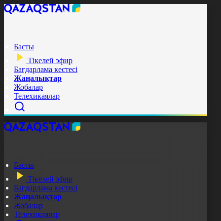
Басты
Тікелей эфир
Бағдарлама кестесі
Жаңалықтар
Жобалар
Телехикаялар
Басты
Тікелей эфир
Бағдарлама кестесі
Жаңалықтар
Жобалар
Телехикаялар