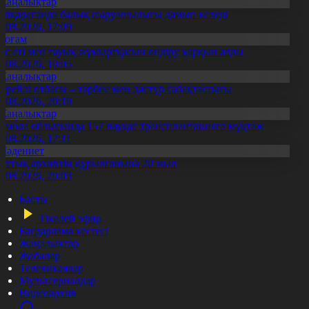
Жаңалықтар
үпқарағанда балық шаруашылығы дамып келеді
7.08.2026, 17:09
Қоғам
ұс еті мен тауық жұмыртқасын өндіру қарқын алды
7.08.2026, 10:05
Жаңалықтар
ерейлі отбасы – тәрбие мен дәстүр сабақтастығы
7.08.2026, 20:19
Жаңалықтар
қмола облысында 157 науқас трансплантацияға мұқтаж
6.08.2026, 17:11
Мәдениет
лттық архивтің құрылғанына 20 жыл
5.08.2026, 20:03
Басты
Тікелей эфир
Бағдарлама кестесі
Жаңалықтар
Жобалар
Телехикаялар
Мультсериалдар
Видеоархив