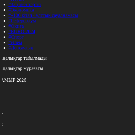
#Заң мен тәртіп
#Экономика
#«100 кітап» ұлттық сауалнамасы
#Референдум
#Оқиға
#EURO 2024
#Спорт
#Әлем
#Денсаулық
аңалықтар табылмады
аңалықтар мұрағаты
АМЫР 2026
с
с
р
с
м
н
к
7