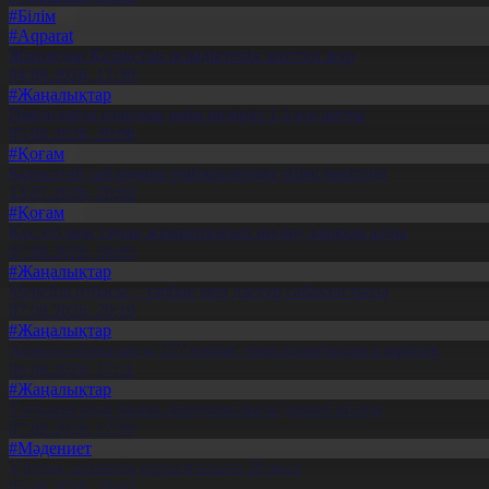
#Білім
#Aqparat
Жапондар Қазақстан өсімдіктерін зерттеп жүр
04.08.2026, 17:30
#Жаңалықтар
Павлодарда отандық өнім өндірісі 1,5 есе артты
05.08.2026, 20:06
#Қоғам
Құрылтай сайлауына үміткерлердің тізімі бекітілді
13.07.2026, 20:03
#Қоғам
Құс еті мен тауық жұмыртқасын өндіру қарқын алды
07.08.2026, 10:05
#Жаңалықтар
Мерейлі отбасы – тәрбие мен дәстүр сабақтастығы
07.08.2026, 20:19
#Жаңалықтар
Ақмола облысында 157 науқас трансплантацияға мұқтаж
06.08.2026, 17:11
#Жаңалықтар
Түпқарағанда балық шаруашылығы дамып келеді
07.08.2026, 17:09
#Мәдениет
Ұлттық архивтің құрылғанына 20 жыл
05.08.2026, 20:03