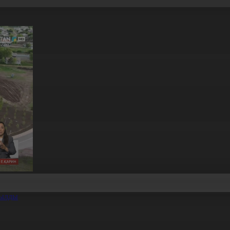
шылды