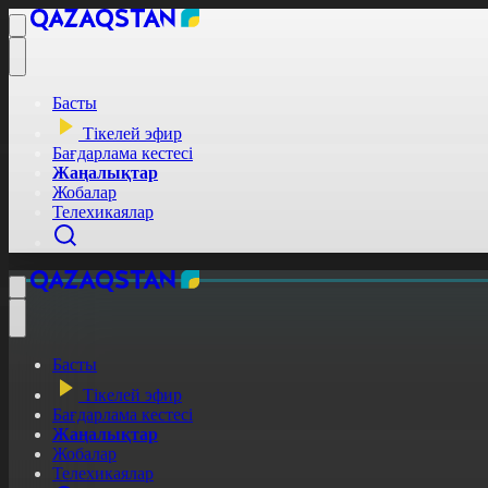
Басты
Тікелей эфир
Бағдарлама кестесі
Жаңалықтар
Жобалар
Телехикаялар
Басты
Тікелей эфир
Бағдарлама кестесі
Жаңалықтар
Жобалар
Телехикаялар