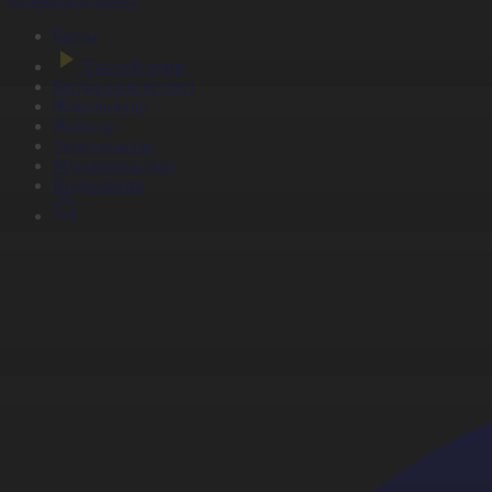
Басты
Тікелей эфир
Бағдарлама кестесі
Жаңалықтар
Жобалар
Телехикаялар
Мультсериалдар
Видеоархив