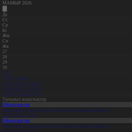
МАМЫР 2026
Дс
Сс
Ср
Бс
Жм
Сн
Жк
27
28
29
30
1
2
3
4
5
6
7
8
9
10
11
12
13
14
15
16
17
18
19
20
21
22
23
24
25
26
27
28
29
30
31
Танымал жаңалықтар
#Жаңалықтар
Мемлекеттік білім грант иегерлері тізімі жарияланды
07.08.2026, 19:46
#Жаңалықтар
Мемлекеттік білім грант иегерлері тізімі жарияланды
07.08.2026, 16:50