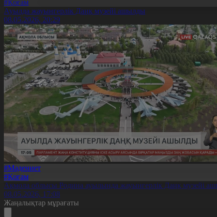
#Қоғам
Ауылда жауынгерлік Даңқ музейі ашылды
08.05.2026, 20:29
#Мәдениет
#Қоғам
Ақмола облысы Родина ауылында жауынгерлік Даңқ музейі а
08.05.2026, 17:08
Жаңалықтар мұрағаты