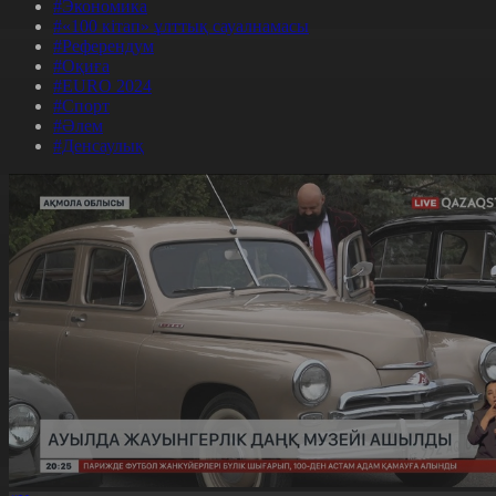
#Экономика
#«100 кітап» ұлттық сауалнамасы
#Референдум
#Оқиға
#EURO 2024
#Спорт
#Әлем
#Денсаулық