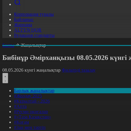
Корпорация туралы
Байланыс
Жарнама
ALTYN QOR
Редакция стандарты
Басты
Жаңалықтар
Бибінұр Әмірханқызы 08.05.2026 күнг
08.05.2026 күнгі жаңалықтар
Фильтрді тазалау
Барлық жаңалықтар
#Жолдау 2025
#Құрылтай - 2026
#Апта
#Ресми оқиғалар
#«Таза Қазақстан»
#Қоғам
#Заң мен тәртіп