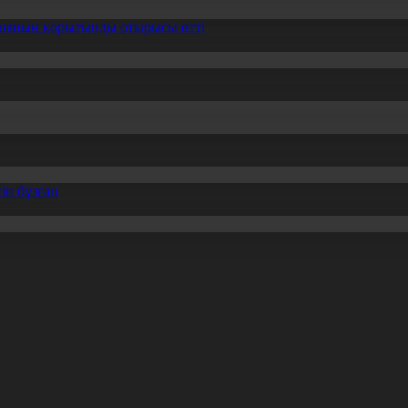
ссияның қорытынды отырысы өтті
ін бұзған