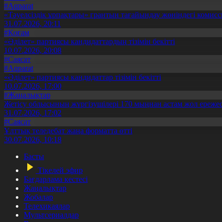
#Aqparat
«Тәуелсіздік ұрпақтары» грантын тағайындау жөніндегі коми
31.07.2026, 20:11
#Қоғам
«Әділет» партиясы кандидаттардың тізімін бекітті
10.07.2026, 20:08
#Саясат
#Aqparat
«Әділет» партиясы кандидаттар тізімін бекітті
10.07.2026, 17:00
#Жаңалықтар
Жетісу облысының жүргізушілері 170 мыңнан астам жол ережес
31.07.2026, 17:02
#Саясат
Ұлттық теледебат жаңа форматта өтті
30.07.2026, 10:18
Басты
Тікелей эфир
Бағдарлама кестесі
Жаңалықтар
Жобалар
Телехикаялар
Мультсериалдар