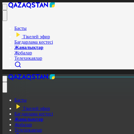
Басты
Тікелей эфир
Бағдарлама кестесі
Жаңалықтар
Жобалар
Телехикаялар
Басты
Тікелей эфир
Бағдарлама кестесі
Жаңалықтар
Жобалар
Телехикаялар