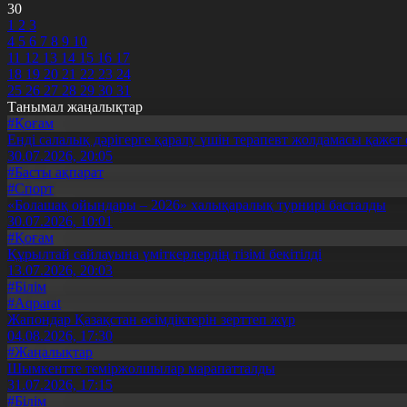
30
1
2
3
4
5
6
7
8
9
10
11
12
13
14
15
16
17
18
19
20
21
22
23
24
25
26
27
28
29
30
31
Танымал жаңалықтар
#Қоғам
Енді салалық дәрігерге қаралу үшін терапевт жолдамасы қажет 
30.07.2026, 20:05
#Басты ақпарат
#Спорт
«Болашақ ойындары – 2026» халықаралық турнирі басталды
30.07.2026, 10:01
#Қоғам
Құрылтай сайлауына үміткерлердің тізімі бекітілді
13.07.2026, 20:03
#Білім
#Aqparat
Жапондар Қазақстан өсімдіктерін зерттеп жүр
04.08.2026, 17:30
#Жаңалықтар
Шымкентте теміржолшылар марапатталды
31.07.2026, 17:15
#Білім