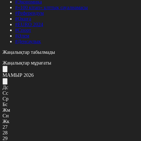
#Экономика
#«100 кітап» ұлттық сауалнамасы
#Референдум
#Оқиға
#EURO 2024
#Спорт
#Әлем
#Денсаулық
Жаңалықтар табылмады
Жаңалықтар мұрағаты
МАМЫР 2026
Дс
Сс
Ср
Бс
Жм
Сн
Жк
27
28
29