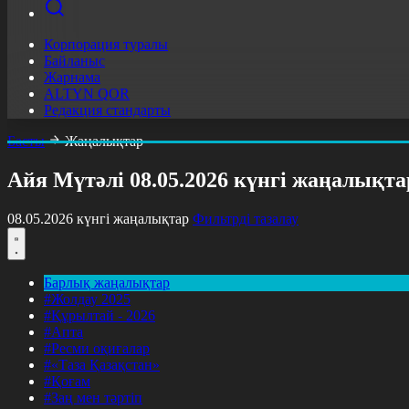
Корпорация туралы
Байланыс
Жарнама
ALTYN QOR
Редакция стандарты
Басты
Жаңалықтар
Айя Мүтәлі 08.05.2026 күнгі жаңалықт
08.05.2026 күнгі жаңалықтар
Фильтрді тазалау
Барлық жаңалықтар
#Жолдау 2025
#Құрылтай - 2026
#Апта
#Ресми оқиғалар
#«Таза Қазақстан»
#Қоғам
#Заң мен тәртіп