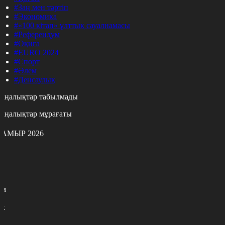
#Заң мен тәртіп
#Экономика
#«100 кітап» ұлттық сауалнамасы
#Референдум
#Оқиға
#EURO 2024
#Спорт
#Әлем
#Денсаулық
аңалықтар табылмады
аңалықтар мұрағаты
АМЫР 2026
с
с
р
с
м
н
к
7