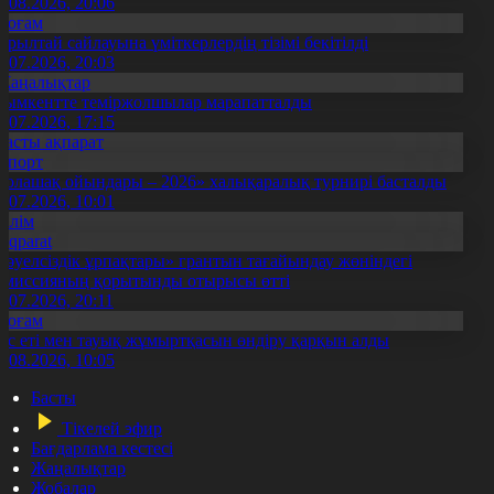
5.08.2026, 20:06
Қоғам
ұрылтай сайлауына үміткерлердің тізімі бекітілді
3.07.2026, 20:03
Жаңалықтар
ымкентте теміржолшылар марапатталды
1.07.2026, 17:15
Басты ақпарат
Спорт
Болашақ ойындары – 2026» халықаралық турнирі басталды
0.07.2026, 10:01
Білім
Aqparat
Тәуелсіздік ұрпақтары» грантын тағайындау жөніндегі
омиссияның қорытынды отырысы өтті
1.07.2026, 20:11
Қоғам
ұс еті мен тауық жұмыртқасын өндіру қарқын алды
7.08.2026, 10:05
Басты
Тікелей эфир
Бағдарлама кестесі
Жаңалықтар
Жобалар