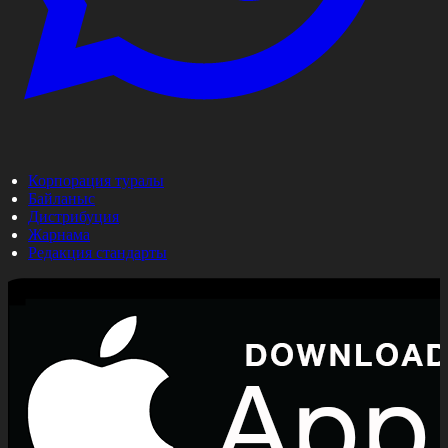
Корпорация туралы
Байланыс
Дистрибуция
Жарнама
Редакция стандарты