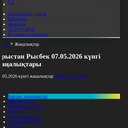
Корпорация туралы
Байланыс
Жарнама
ALTYN QOR
Редакция стандарты
асты
Жаңалықтар
рыстан Рысбек 07.05.2026 күнгі
жаңалықтары
7.05.2026 күнгі жаңалықтар
Фильтрді тазалау
Барлық жаңалықтар
#Жолдау 2025
#Құрылтай - 2026
#Апта
#Ресми оқиғалар
#«Таза Қазақстан»
#Қоғам