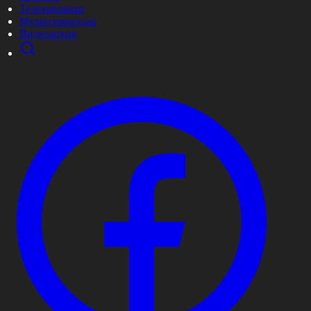
Телехикаялар
Мультсериалдар
Видеоархив