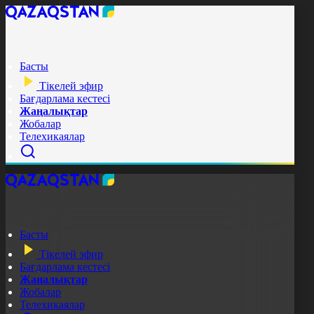
Басты
Тікелей эфир
Бағдарлама кестесі
Жаңалықтар
Жобалар
Телехикаялар
Басты
Тікелей эфир
Бағдарлама кестесі
Жаңалықтар
Жобалар
Телехикаялар