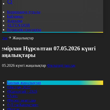
Корпорация туралы
Байланыс
Жарнама
ALTYN QOR
Редакция стандарты
асты
Жаңалықтар
емірлан Нұрсолтан 07.05.2026 күнгі
жаңалықтары
7.05.2026 күнгі жаңалықтар
Фильтрді тазалау
Барлық жаңалықтар
#Жолдау 2025
#Құрылтай - 2026
#Апта
#Ресми оқиғалар
#«Таза Қазақстан»
#Қоғам