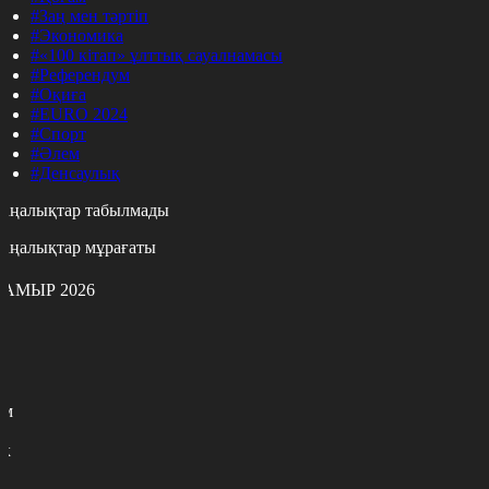
#Заң мен тәртіп
#Экономика
#«100 кітап» ұлттық сауалнамасы
#Референдум
#Оқиға
#EURO 2024
#Спорт
#Әлем
#Денсаулық
аңалықтар табылмады
аңалықтар мұрағаты
АМЫР 2026
с
с
р
с
м
н
к
7