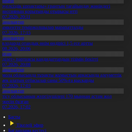
Aqparat
Тәуелсіздік ұрпақтары» грантын тағайындау жөніндегі
омиссияның қорытынды отырысы өтті
1.07.2026, 20:11
Жаңалықтар
ымкентте теміржолшылар марапатталды
1.07.2026, 17:15
Жаңалықтар
авлодарда отандық өнім өндірісі 1,5 есе артты
5.08.2026, 20:06
Қоғам
Әділет» партиясы кандидаттардың тізімін бекітті
0.07.2026, 20:08
Жаңалықтар
қмола облысында тұрақты жұмыстың арқасында әлеуметтік
өмек алатын отбасылар саны 50%-ға қысқарды
1.07.2026, 17:03
Жаңалықтар
етісу облысының жүргізушілері 170 мыңнан астам жол
режесін бұзған
1.07.2026, 17:02
Басты
Тікелей эфир
Бағдарлама кестесі