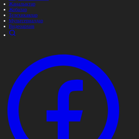
Жаңалықтар
Жобалар
Телехикаялар
Мультсериалдар
Видеоархив