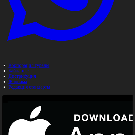
Корпорация туралы
Байланыс
Дистрибуция
Жарнама
Редакция стандарты