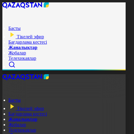
Басты
Тікелей эфир
Бағдарлама кестесі
Жаңалықтар
Жобалар
Телехикаялар
Басты
Тікелей эфир
Бағдарлама кестесі
Жаңалықтар
Жобалар
Телехикаялар