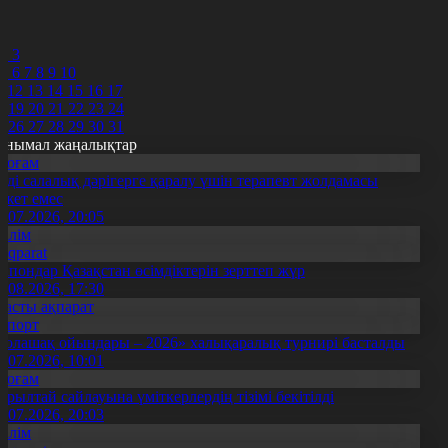
8
9
0
2
3
5
6
7
8
9
10
1
12
13
14
15
16
17
8
19
20
21
22
23
24
5
26
27
28
29
30
31
анымал жаңалықтар
Қоғам
нді салалық дәрігерге қаралу үшін терапевт жолдамасы
ажет емес
0.07.2026, 20:05
Білім
Aqparat
апондар Қазақстан өсімдіктерін зерттеп жүр
4.08.2026, 17:30
Басты ақпарат
Спорт
Болашақ ойындары – 2026» халықаралық турнирі басталды
0.07.2026, 10:01
Қоғам
ұрылтай сайлауына үміткерлердің тізімі бекітілді
3.07.2026, 20:03
Білім