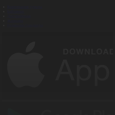
Корпорация туралы
Байланыс
Дистрибуция
Жарнама
Редакция стандарты