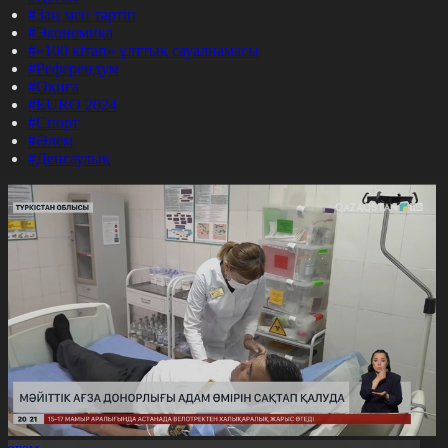
#Заң мен тәртіп
#Экономика
#«100 кітап» ұлттық сауалнамасы
#Референдум
#Оқиға
#EURO 2024
#Спорт
#Әлем
#Денсаулық