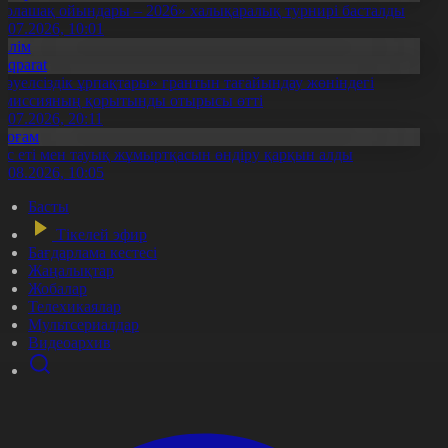
Болашақ ойындары – 2026» халықаралық турнирі басталды
0.07.2026, 10:01
Білім
Aqparat
Тәуелсіздік ұрпақтары» грантын тағайындау жөніндегі
омиссияның қорытынды отырысы өтті
1.07.2026, 20:11
Қоғам
ұс еті мен тауық жұмыртқасын өндіру қарқын алды
7.08.2026, 10:05
Басты
Тікелей эфир
Бағдарлама кестесі
Жаңалықтар
Жобалар
Телехикаялар
Мультсериалдар
Видеоархив