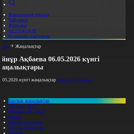
Корпорация туралы
Байланыс
Жарнама
ALTYN QOR
Редакция стандарты
асты
Жаңалықтар
йнұр Ақбаева 06.05.2026 күнгі
жаңалықтары
6.05.2026 күнгі жаңалықтар
Фильтрді тазалау
Барлық жаңалықтар
#Жолдау 2025
#Құрылтай - 2026
#Апта
#Ресми оқиғалар
#«Таза Қазақстан»
#Қоғам