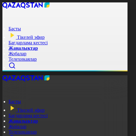
Басты
Тікелей эфир
Бағдарлама кестесі
Жаңалықтар
Жобалар
Телехикаялар
Басты
Тікелей эфир
Бағдарлама кестесі
Жаңалықтар
Жобалар
Телехикаялар