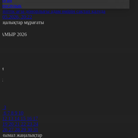
Қоғам
Денсаулық
әйіттік ағза донорлығы адам өмірін сақтап қалуда
6.05.2026, 20:22
аңалықтар мұрағаты
АМЫР 2026
с
с
р
с
м
н
к
7
8
9
0
2
3
5
6
7
8
9
10
1
12
13
14
15
16
17
8
19
20
21
22
23
24
5
26
27
28
29
30
31
анымал жаңалықтар