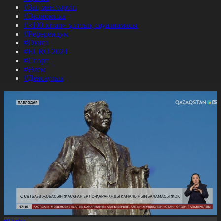
#Заң мен тәртіп
#Экономика
#«100 кітап» ұлттық сауалнамасы
#Референдум
#Оқиға
#EURO 2024
#Спорт
#Әлем
#Денсаулық