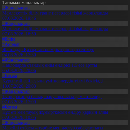
Танымал жаңалықтар
#Жаңалықтар
Мемлекеттік білім грант иегерлері тізімі жарияланды
07.08.2026, 19:46
#Жаңалықтар
Мемлекеттік білім грант иегерлері тізімі жарияланды
07.08.2026, 16:50
#Білім
#Aqparat
Жапондар Қазақстан өсімдіктерін зерттеп жүр
04.08.2026, 17:30
#Жаңалықтар
Павлодарда отандық өнім өндірісі 1,5 есе артты
05.08.2026, 20:06
#Қоғам
Құрылтай сайлауына үміткерлердің тізімі бекітілді
13.07.2026, 20:03
#Жаңалықтар
Түпқарағанда балық шаруашылығы дамып келеді
07.08.2026, 17:09
#Қоғам
Құс еті мен тауық жұмыртқасын өндіру қарқын алды
07.08.2026, 10:05
#Жаңалықтар
Мерейлі отбасы – тәрбие мен дәстүр сабақтастығы