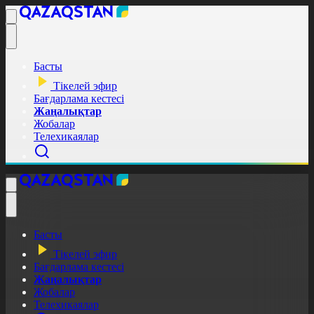
Басты
Тікелей эфир
Бағдарлама кестесі
Жаңалықтар
Жобалар
Телехикаялар
Басты
Тікелей эфир
Бағдарлама кестесі
Жаңалықтар
Жобалар
Телехикаялар