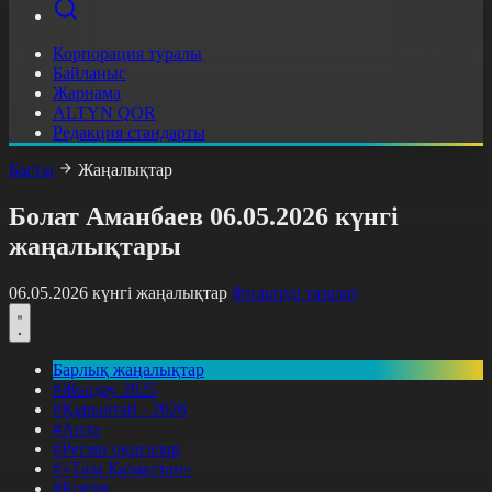
Корпорация туралы
Байланыс
Жарнама
ALTYN QOR
Редакция стандарты
Басты
Жаңалықтар
Болат Аманбаев 06.05.2026 күнгі
жаңалықтары
06.05.2026 күнгі жаңалықтар
Фильтрді тазалау
Барлық жаңалықтар
#Жолдау 2025
#Құрылтай - 2026
#Апта
#Ресми оқиғалар
#«Таза Қазақстан»
#Қоғам