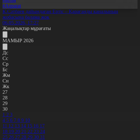
#Білім
#Aqparat
Қ.Сәтбаев дайындаған Ертіс – Қарағанды каналының
жобасына балама жоқ
06.05.2026, 17:27
Жаңалықтар мұрағаты
МАМЫР 2026
Дс
Сс
Ср
Бс
Жм
Сн
Жк
27
28
29
30
1
2
3
4
5
6
7
8
9
10
11
12
13
14
15
16
17
18
19
20
21
22
23
24
25
26
27
28
29
30
31