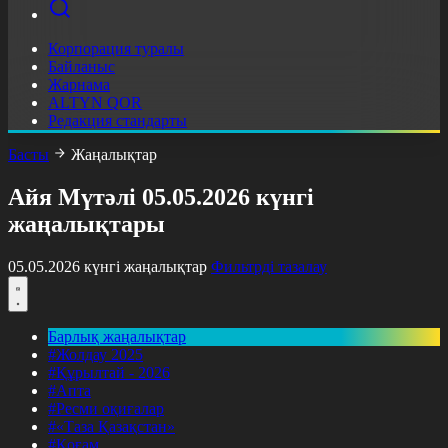
Корпорация туралы
Байланыс
Жарнама
ALTYN QOR
Редакция стандарты
Басты
Жаңалықтар
Айя Мүтәлі 05.05.2026 күнгі
жаңалықтары
05.05.2026 күнгі жаңалықтар
Фильтрді тазалау
Барлық жаңалықтар
#Жолдау 2025
#Құрылтай - 2026
#Апта
#Ресми оқиғалар
#«Таза Қазақстан»
#Қоғам