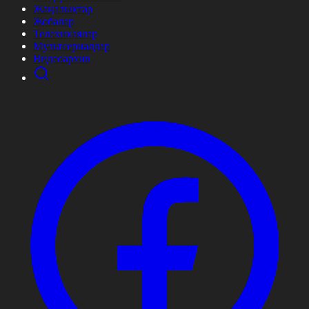
Жаңалықтар
Жобалар
Телехикаялар
Мультсериалдар
Видеоархив