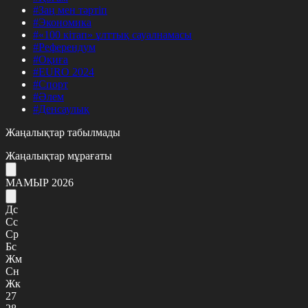
#Заң мен тәртіп
#Экономика
#«100 кітап» ұлттық сауалнамасы
#Референдум
#Оқиға
#EURO 2024
#Спорт
#Әлем
#Денсаулық
Жаңалықтар табылмады
Жаңалықтар мұрағаты
МАМЫР 2026
Дс
Сс
Ср
Бс
Жм
Сн
Жк
27