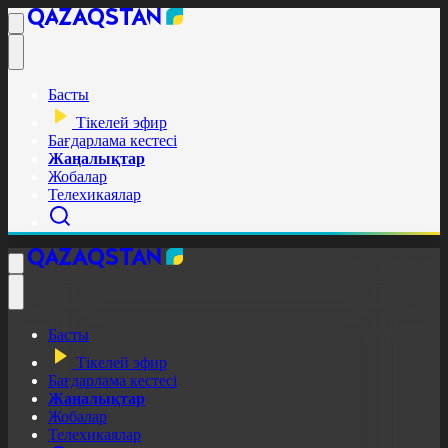
Басты
Тікелей эфир
Бағдарлама кестесі
Жаңалықтар
Жобалар
Телехикаялар
Басты
Тікелей эфир
Бағдарлама кестесі
Жаңалықтар
Жобалар
Телехикаялар