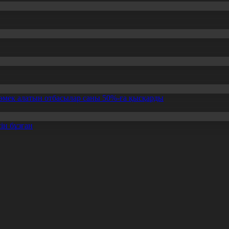
өмек алатын отбасылар саны 50%-ға қысқарды
ін бұзған