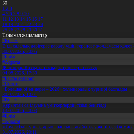
30
1
2
3
4
5
6
7
8
9
10
11
12
13
14
15
16
17
18
19
20
21
22
23
24
25
26
27
28
29
30
31
Танымал жаңалықтар
#Қоғам
Енді салалық дәрігерге қаралу үшін терапевт жолдамасы қажет 
30.07.2026, 20:05
#Білім
#Aqparat
Жапондар Қазақстан өсімдіктерін зерттеп жүр
04.08.2026, 17:30
#Басты ақпарат
#Спорт
«Болашақ ойындары – 2026» халықаралық турнирі басталды
30.07.2026, 10:01
#Қоғам
Құрылтай сайлауына үміткерлердің тізімі бекітілді
13.07.2026, 20:03
#Білім
#Aqparat
«Тәуелсіздік ұрпақтары» грантын тағайындау жөніндегі коми
31.07.2026, 20:11