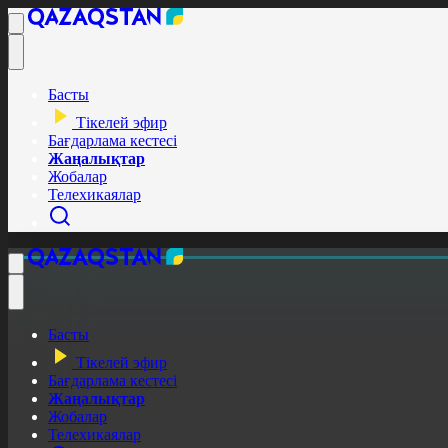
Басты
Тікелей эфир
Бағдарлама кестесі
Жаңалықтар
Жобалар
Телехикаялар
Басты
Тікелей эфир
Бағдарлама кестесі
Жаңалықтар
Жобалар
Телехикаялар