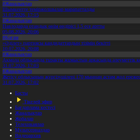
#Жаңалықтар
Шымкентте теміржолшылар марапатталды
31.07.2026, 17:15
#Жаңалықтар
Павлодарда отандық өнім өндірісі 1,5 есе артты
05.08.2026, 20:06
#Қоғам
«Әділет» партиясы кандидаттардың тізімін бекітті
10.07.2026, 20:08
#Жаңалықтар
Ақмола облысында тұрақты жұмыстың арқасында әлеуметтік к
31.07.2026, 17:03
#Жаңалықтар
Жетісу облысының жүргізушілері 170 мыңнан астам жол ережес
31.07.2026, 17:02
Басты
Тікелей эфир
Бағдарлама кестесі
Жаңалықтар
Жобалар
Телехикаялар
Мультсериалдар
Видеоархив