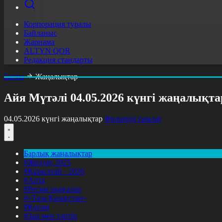
Корпорация туралы
Байланыс
Жарнама
ALTYN QOR
Редакция стандарты
Басты
Жаңалықтар
Айя Мүтәлі 04.05.2026 күнгі жаңалықт
04.05.2026 күнгі жаңалықтар
Фильтрді тазалау
Барлық жаңалықтар
#Жолдау 2025
#Құрылтай - 2026
#Апта
#Ресми оқиғалар
#«Таза Қазақстан»
#Қоғам
#Заң мен тәртіп