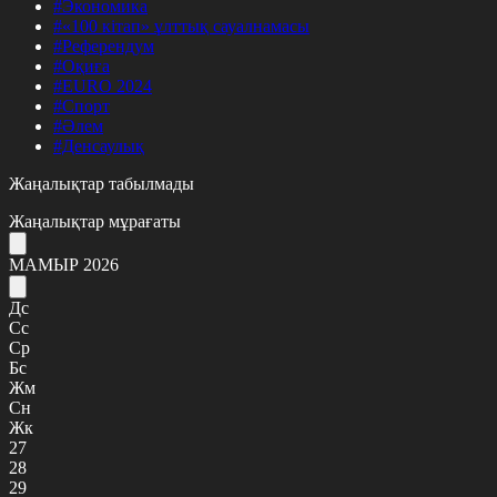
#Экономика
#«100 кітап» ұлттық сауалнамасы
#Референдум
#Оқиға
#EURO 2024
#Спорт
#Әлем
#Денсаулық
Жаңалықтар табылмады
Жаңалықтар мұрағаты
МАМЫР 2026
Дс
Сс
Ср
Бс
Жм
Сн
Жк
27
28
29