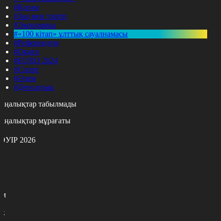
#Қоғам
#Заң мен тәртіп
#Экономика
#«100 кітап» ұлттық сауалнамасы
#Референдум
#Оқиға
#EURO 2024
#Спорт
#Әлем
#Денсаулық
аңалықтар табылмады
аңалықтар мұрағаты
ӘУІР 2026
с
с
р
с
м
н
к