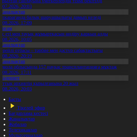
ұрылтай сайлауына үміткерлердің тізімі бекітілді
3.07.2026, 20:03
Жаңалықтар
үпқарағанда балық шаруашылығы дамып келеді
7.08.2026, 17:09
Қоғам
ұс еті мен тауық жұмыртқасын өндіру қарқын алды
7.08.2026, 10:05
Жаңалықтар
ерейлі отбасы – тәрбие мен дәстүр сабақтастығы
7.08.2026, 20:19
Жаңалықтар
қмола облысында 157 науқас трансплантацияға мұқтаж
6.08.2026, 17:11
Мәдениет
лттық архивтің құрылғанына 20 жыл
5.08.2026, 20:03
Басты
Тікелей эфир
Бағдарлама кестесі
Жаңалықтар
Жобалар
Телехикаялар
Мультсериалдар