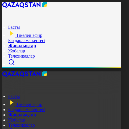
Басты
Тікелей эфир
Бағдарлама кестесі
Жаңалықтар
Жобалар
Телехикаялар
Басты
Тікелей эфир
Бағдарлама кестесі
Жаңалықтар
Жобалар
Телехикаялар