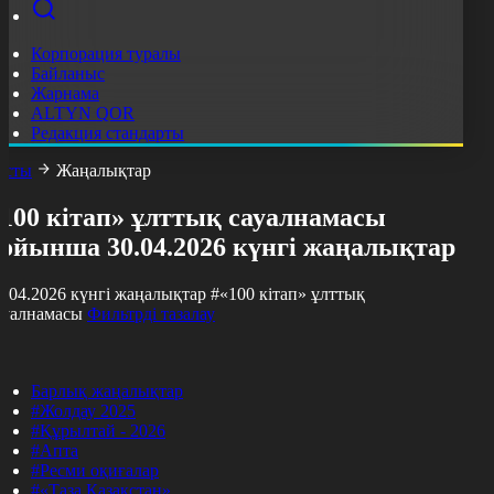
Корпорация туралы
Байланыс
Жарнама
ALTYN QOR
Редакция стандарты
асты
Жаңалықтар
«100 кітап» ұлттық сауалнамасы
бойынша 30.04.2026 күнгі жаңалықтар
0.04.2026 күнгі жаңалықтар
#«100 кітап» ұлттық
ауалнамасы
Фильтрді тазалау
Барлық жаңалықтар
#Жолдау 2025
#Құрылтай - 2026
#Апта
#Ресми оқиғалар
#«Таза Қазақстан»