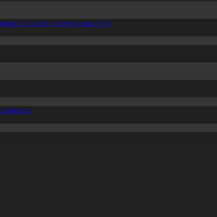
ссияның қорытынды отырысы өтті
ін бұзған