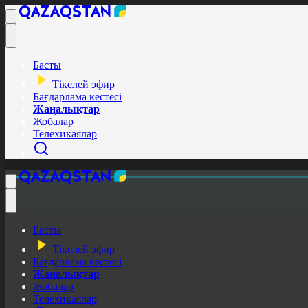
Басты
Тікелей эфир
Бағдарлама кестесі
Жаңалықтар
Жобалар
Телехикаялар
Басты
Тікелей эфир
Бағдарлама кестесі
Жаңалықтар
Жобалар
Телехикаялар