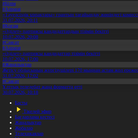
#Білім
#Aqparat
«Тәуелсіздік ұрпақтары» грантын тағайындау жөніндегі коми
31.07.2026, 20:11
#Қоғам
«Әділет» партиясы кандидаттардың тізімін бекітті
10.07.2026, 20:08
#Саясат
#Aqparat
«Әділет» партиясы кандидаттар тізімін бекітті
10.07.2026, 17:00
#Жаңалықтар
Жетісу облысының жүргізушілері 170 мыңнан астам жол ережес
31.07.2026, 17:02
#Саясат
Ұлттық теледебат жаңа форматта өтті
30.07.2026, 10:18
Басты
Тікелей эфир
Бағдарлама кестесі
Жаңалықтар
Жобалар
Телехикаялар