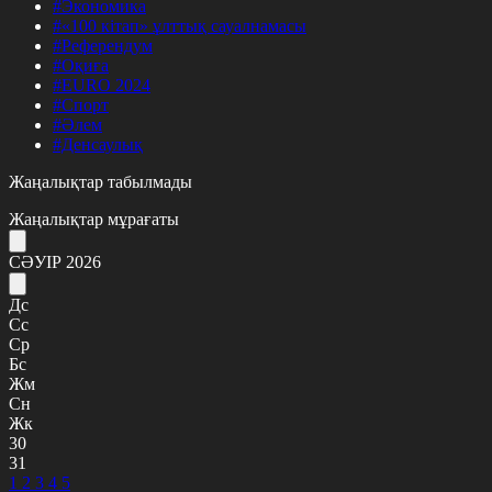
#Экономика
#«100 кітап» ұлттық сауалнамасы
#Референдум
#Оқиға
#EURO 2024
#Спорт
#Әлем
#Денсаулық
Жаңалықтар табылмады
Жаңалықтар мұрағаты
СӘУІР 2026
Дс
Сс
Ср
Бс
Жм
Сн
Жк
30
31
1
2
3
4
5