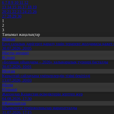
6
7
8
9
10
11
12
13
14
15
16
17
18
19
20
21
22
23
24
25
26
27
28
29
30
1
2
3
Танымал жаңалықтар
#Қоғам
Енді салалық дәрігерге қаралу үшін терапевт жолдамасы қажет 
30.07.2026, 20:05
#Басты ақпарат
#Спорт
«Болашақ ойындары – 2026» халықаралық турнирі басталды
30.07.2026, 10:01
#Қоғам
Құрылтай сайлауына үміткерлердің тізімі бекітілді
13.07.2026, 20:03
#Білім
#Aqparat
Жапондар Қазақстан өсімдіктерін зерттеп жүр
04.08.2026, 17:30
#Жаңалықтар
Шымкентте теміржолшылар марапатталды
31.07.2026, 17:15