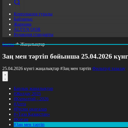
Корпорация туралы
Байланыс
Жарнама
ALTYN QOR
Редакция стандарты
Басты
Жаңалықтар
Заң мен тәртіп бойынша 25.04.2026 күн
25.04.2026 күнгі жаңалықтар
#Заң мен тәртіп
Фильтрді тазалау
Барлық жаңалықтар
#Жолдау 2025
#Құрылтай - 2026
#Апта
#Ресми оқиғалар
#«Таза Қазақстан»
#Қоғам
#Заң мен тәртіп