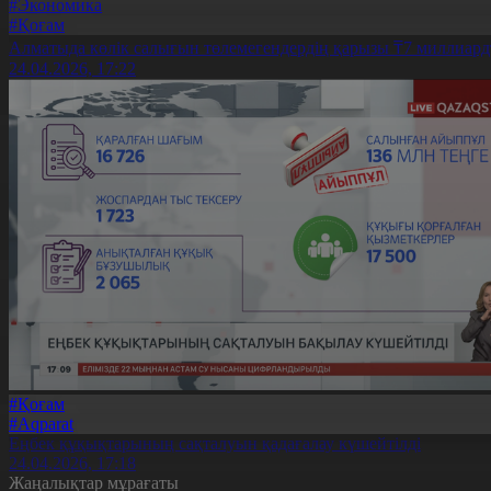
#Экономика
#Қоғам
Алматыда көлік салығын төлемегендердің қарызы ₸7 миллиард
24.04.2026, 17:22
#Қоғам
#Aqparat
Еңбек құқықтарының сақталуын қадағалау күшейтілді
24.04.2026, 17:18
Жаңалықтар мұрағаты