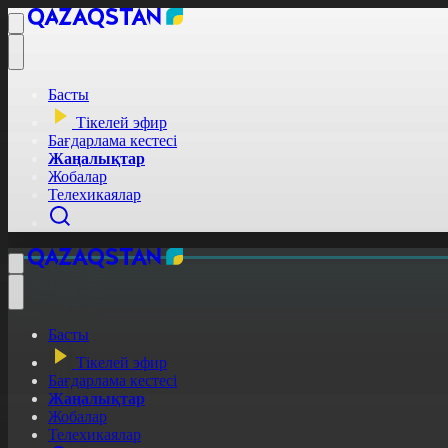
Басты
Тікелей эфир
Бағдарлама кестесі
Жаңалықтар
Жобалар
Телехикаялар
Басты
Тікелей эфир
Бағдарлама кестесі
Жаңалықтар
Жобалар
Телехикаялар