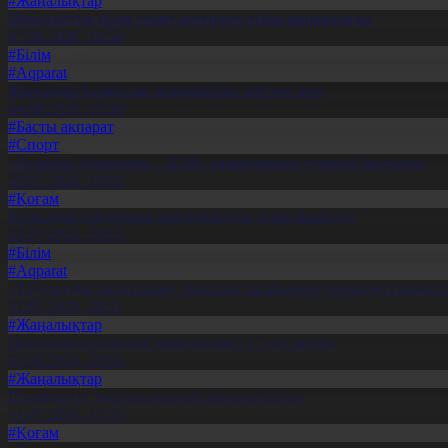
#Жаңалықтар
Мемлекеттік білім грант иегерлері тізімі жарияланды
07.08.2026, 16:50
#Білім
#Aqparat
Жапондар Қазақстан өсімдіктерін зерттеп жүр
04.08.2026, 17:30
#Басты ақпарат
#Спорт
«Болашақ ойындары – 2026» халықаралық турнирі басталды
30.07.2026, 10:01
#Қоғам
Құрылтай сайлауына үміткерлердің тізімі бекітілді
13.07.2026, 20:03
#Білім
#Aqparat
«Тәуелсіздік ұрпақтары» грантын тағайындау жөніндегі коми
31.07.2026, 20:11
#Жаңалықтар
Павлодарда отандық өнім өндірісі 1,5 есе артты
05.08.2026, 20:06
#Жаңалықтар
Шымкентте теміржолшылар марапатталды
31.07.2026, 17:15
#Қоғам