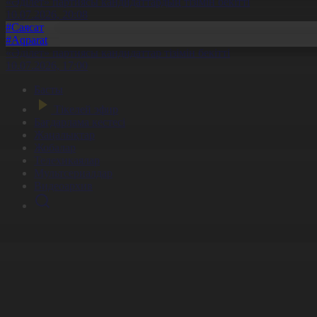
«Әділет» партиясы кандидаттардың тізімін бекітті
10.07.2026, 20:08
#Саясат
#Aqparat
«Әділет» партиясы кандидаттар тізімін бекітті
10.07.2026, 17:00
Басты
Тікелей эфир
Бағдарлама кестесі
Жаңалықтар
Жобалар
Телехикаялар
Мультсериалдар
Видеоархив