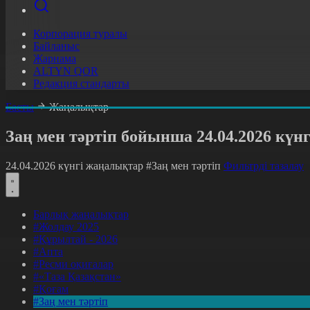
Корпорация туралы
Байланыс
Жарнама
ALTYN QOR
Редакция стандарты
Басты
Жаңалықтар
Заң мен тәртіп бойынша 24.04.2026 күн
24.04.2026 күнгі жаңалықтар
#Заң мен тәртіп
Фильтрді тазалау
Барлық жаңалықтар
#Жолдау 2025
#Құрылтай - 2026
#Апта
#Ресми оқиғалар
#«Таза Қазақстан»
#Қоғам
#Заң мен тәртіп