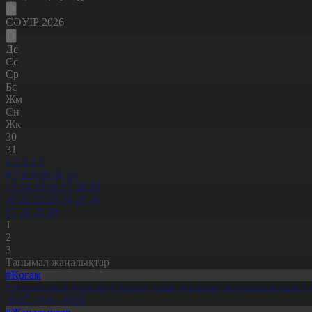
СӘУІР 2026
Дс
Сс
Ср
Бс
Жм
Сн
Жк
30
31
1
2
3
4
5
6
7
8
9
10
11
12
13
14
15
16
17
18
19
20
21
22
23
24
25
26
27
28
29
30
1
2
3
Танымал жаңалықтар
#Қоғам
Енді салалық дәрігерге қаралу үшін терапевт жолдамасы қажет 
30.07.2026, 20:05