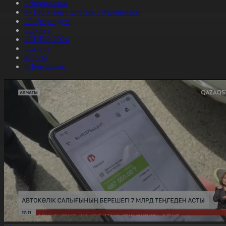
#Экономика
#«100 кітап» ұлттық сауалнамасы
#Референдум
#Оқиға
#EURO 2024
#Спорт
#Әлем
#Денсаулық