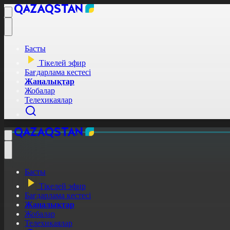
Басты
Тікелей эфир
Бағдарлама кестесі
Жаңалықтар
Жобалар
Телехикаялар
Басты
Тікелей эфир
Бағдарлама кестесі
Жаңалықтар
Жобалар
Телехикаялар