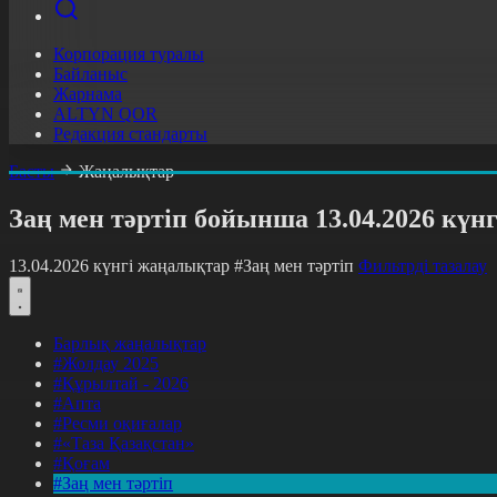
Корпорация туралы
Байланыс
Жарнама
ALTYN QOR
Редакция стандарты
Басты
Жаңалықтар
Заң мен тәртіп бойынша 13.04.2026 күн
13.04.2026 күнгі жаңалықтар
#Заң мен тәртіп
Фильтрді тазалау
Барлық жаңалықтар
#Жолдау 2025
#Құрылтай - 2026
#Апта
#Ресми оқиғалар
#«Таза Қазақстан»
#Қоғам
#Заң мен тәртіп