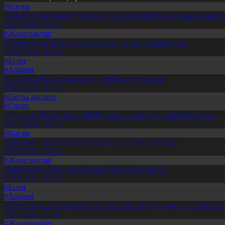
#Қоғам
Енді салалық дәрігерге қаралу үшін терапевт жолдамасы қажет 
30.07.2026, 20:05
#Жаңалықтар
Мемлекеттік білім грант иегерлері тізімі жарияланды
07.08.2026, 16:50
#Білім
#Aqparat
Жапондар Қазақстан өсімдіктерін зерттеп жүр
04.08.2026, 17:30
#Басты ақпарат
#Спорт
«Болашақ ойындары – 2026» халықаралық турнирі басталды
30.07.2026, 10:01
#Қоғам
Құрылтай сайлауына үміткерлердің тізімі бекітілді
13.07.2026, 20:03
#Жаңалықтар
Павлодарда отандық өнім өндірісі 1,5 есе артты
05.08.2026, 20:06
#Білім
#Aqparat
«Тәуелсіздік ұрпақтары» грантын тағайындау жөніндегі коми
31.07.2026, 20:11
#Жаңалықтар