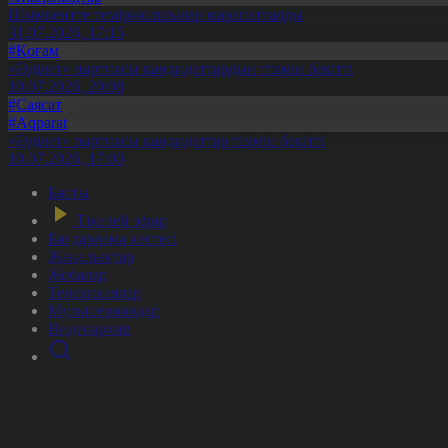
Шымкентте теміржолшылар марапатталды
31.07.2026, 17:15
#Қоғам
«Әділет» партиясы кандидаттардың тізімін бекітті
10.07.2026, 20:08
#Саясат
#Aqparat
«Әділет» партиясы кандидаттар тізімін бекітті
10.07.2026, 17:00
Басты
Тікелей эфир
Бағдарлама кестесі
Жаңалықтар
Жобалар
Телехикаялар
Мультсериалдар
Видеоархив