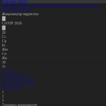
#Заң мен тәртіп
Шымкентте заңсыз көші-қон ұйымдастырушы топ ұсталды
13.04.2026, 17:06
Жаңалықтар мұрағаты
СӘУІР 2026
Дс
Сс
Ср
Бс
Жм
Сн
Жк
30
31
1
2
3
4
5
6
7
8
9
10
11
12
13
14
15
16
17
18
19
20
21
22
23
24
25
26
27
28
29
30
1
2
3
Танымал жаңалықтар