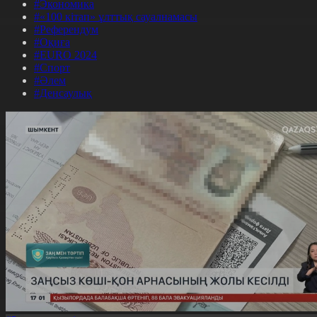
#Экономика
#«100 кітап» ұлттық сауалнамасы
#Референдум
#Оқиға
#EURO 2024
#Спорт
#Әлем
#Денсаулық