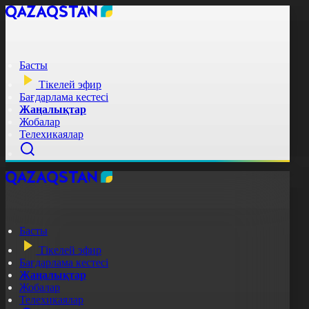
Басты
Тікелей эфир
Бағдарлама кестесі
Жаңалықтар
Жобалар
Телехикаялар
Басты
Тікелей эфир
Бағдарлама кестесі
Жаңалықтар
Жобалар
Телехикаялар