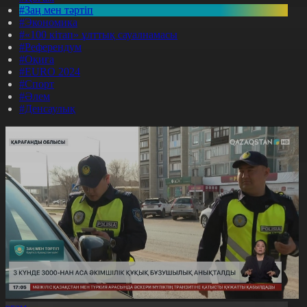
#Заң мен тәртіп
#Экономика
#«100 кітап» ұлттық сауалнамасы
#Референдум
#Оқиға
#EURO 2024
#Спорт
#Әлем
#Денсаулық