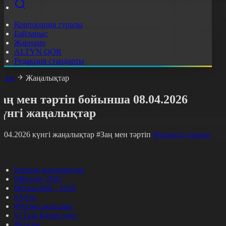
Корпорация туралы
Байланыс
Жарнама
ALTYN QOR
Редакция стандарты
асты
Жаңалықтар
аң мен тәртіп бойынша 08.04.2026
күнгі жаңалықтар
8.04.2026 күнгі жаңалықтар
#Заң мен тәртіп
Фильтрді тазалау
Барлық жаңалықтар
#Жолдау 2025
#Құрылтай - 2026
#Апта
#Ресми оқиғалар
#«Таза Қазақстан»
#Қоғам