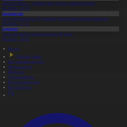
ерейлі отбасы – тәрбие мен дәстүр сабақтастығы
7.08.2026, 20:19
Жаңалықтар
қмола облысында 157 науқас трансплантацияға мұқтаж
6.08.2026, 17:11
Мәдениет
лттық архивтің құрылғанына 20 жыл
5.08.2026, 20:03
Басты
Тікелей эфир
Бағдарлама кестесі
Жаңалықтар
Жобалар
Телехикаялар
Мультсериалдар
Видеоархив