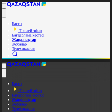
Басты
Тікелей эфир
Бағдарлама кестесі
Жаңалықтар
Жобалар
Телехикаялар
Басты
Тікелей эфир
Бағдарлама кестесі
Жаңалықтар
Жобалар
Телехикаялар