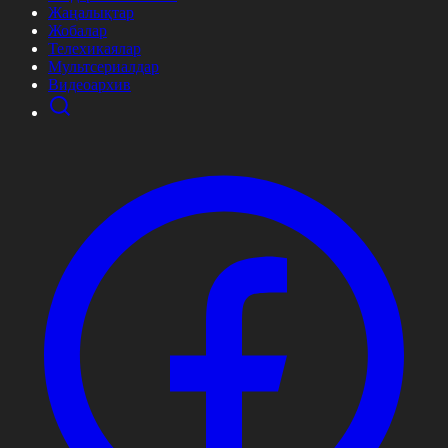
Жаңалықтар
Жобалар
Телехикаялар
Мультсериалдар
Видеоархив