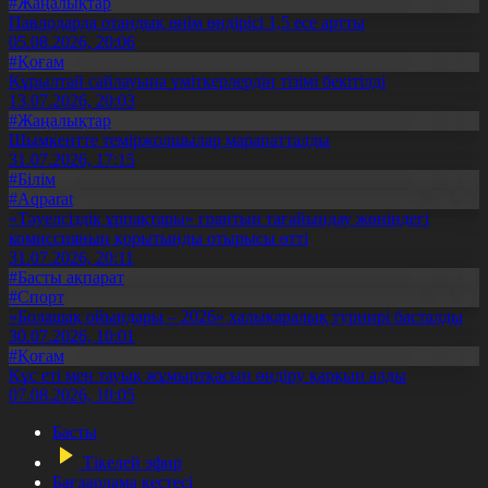
#Жаңалықтар
Павлодарда отандық өнім өндірісі 1,5 есе артты
05.08.2026, 20:06
#Қоғам
Құрылтай сайлауына үміткерлердің тізімі бекітілді
13.07.2026, 20:03
#Жаңалықтар
Шымкентте теміржолшылар марапатталды
31.07.2026, 17:15
#Білім
#Aqparat
«Тәуелсіздік ұрпақтары» грантын тағайындау жөніндегі
комиссияның қорытынды отырысы өтті
31.07.2026, 20:11
#Басты ақпарат
#Спорт
«Болашақ ойындары – 2026» халықаралық турнирі басталды
30.07.2026, 10:01
#Қоғам
Құс еті мен тауық жұмыртқасын өндіру қарқын алды
07.08.2026, 10:05
Басты
Тікелей эфир
Бағдарлама кестесі