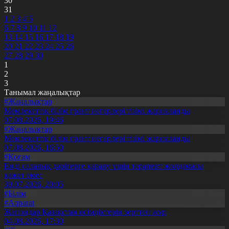
30
31
1
2
3
4
5
6
7
8
9
10
11
12
13
14
15
16
17
18
19
20
21
22
23
24
25
26
27
28
29
30
1
2
3
Танымал жаңалықтар
#Жаңалықтар
Мемлекеттік білім грант иегерлері тізімі жарияланды
07.08.2026, 19:46
#Жаңалықтар
Мемлекеттік білім грант иегерлері тізімі жарияланды
07.08.2026, 16:50
#Қоғам
Енді салалық дәрігерге қаралу үшін терапевт жолдамасы
қажет емес
30.07.2026, 20:05
#Білім
#Aqparat
Жапондар Қазақстан өсімдіктерін зерттеп жүр
04.08.2026, 17:30