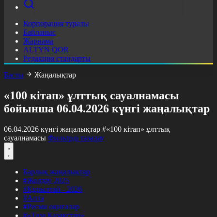
Корпорация туралы
Байланыс
Жарнама
ALTYN QOR
Редакция стандарты
Басты
Жаңалықтар
«100 кітап» ұлттық сауалнамасы
бойынша 06.04.2026 күнгі жаңалықтар
06.04.2026 күнгі жаңалықтар
#«100 кітап» ұлттық
сауалнамасы
Фильтрді тазалау
Барлық жаңалықтар
#Жолдау 2025
#Құрылтай - 2026
#Апта
#Ресми оқиғалар
#«Таза Қазақстан»