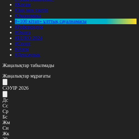
#Қоғам
#Заң мен тәртіп
#Экономика
#«100 кітап» ұлттық сауалнамасы
#Референдум
#Оқиға
#EURO 2024
#Спорт
#Әлем
#Денсаулық
Жаңалықтар табылмады
Жаңалықтар мұрағаты
СӘУІР 2026
Дс
Сс
Ср
Бс
Жм
Сн
Жк