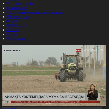
#Заң мен тәртіп
#Экономика
#«100 кітап» ұлттық сауалнамасы
#Референдум
#Оқиға
#EURO 2024
#Спорт
#Әлем
#Денсаулық