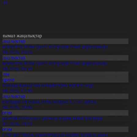
0
31
анымал жаңалықтар
Жаңалықтар
емлекеттік білім грант иегерлері тізімі жарияланды
7.08.2026, 19:46
Жаңалықтар
емлекеттік білім грант иегерлері тізімі жарияланды
7.08.2026, 16:50
Білім
Aqparat
апондар Қазақстан өсімдіктерін зерттеп жүр
4.08.2026, 17:30
Жаңалықтар
авлодарда отандық өнім өндірісі 1,5 есе артты
5.08.2026, 20:06
Қоғам
ұрылтай сайлауына үміткерлердің тізімі бекітілді
3.07.2026, 20:03
Қоғам
ұс еті мен тауық жұмыртқасын өндіру қарқын алды