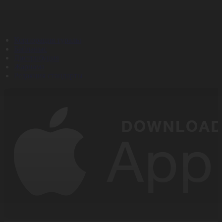
Корпорация туралы
Байланыс
Дистрибуция
Жарнама
Редакция стандарты