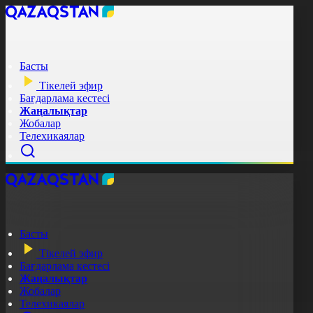
Басты
Тікелей эфир
Бағдарлама кестесі
Жаңалықтар
Жобалар
Телехикаялар
Басты
Тікелей эфир
Бағдарлама кестесі
Жаңалықтар
Жобалар
Телехикаялар