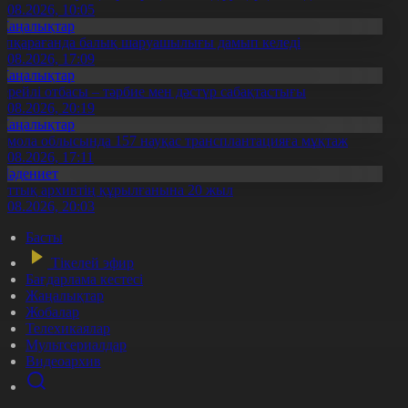
7.08.2026, 10:05
Жаңалықтар
үпқарағанда балық шаруашылығы дамып келеді
7.08.2026, 17:09
Жаңалықтар
ерейлі отбасы – тәрбие мен дәстүр сабақтастығы
7.08.2026, 20:19
Жаңалықтар
қмола облысында 157 науқас трансплантацияға мұқтаж
6.08.2026, 17:11
Мәдениет
лттық архивтің құрылғанына 20 жыл
5.08.2026, 20:03
Басты
Тікелей эфир
Бағдарлама кестесі
Жаңалықтар
Жобалар
Телехикаялар
Мультсериалдар
Видеоархив