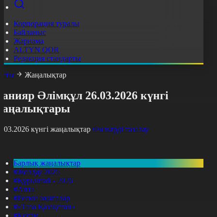
Корпорация туралы
Байланыс
Жарнама
ALTYN QOR
Редакция стандарты
асты
Жаңалықтар
анияр Әлімқұл 26.03.2026 күнгі
жаңалықтары
6.03.2026 күнгі жаңалықтар
Фильтрді тазалау
Барлық жаңалықтар
#Жолдау 2025
#Құрылтай - 2026
#Апта
#Ресми оқиғалар
#«Таза Қазақстан»
#Қоғам