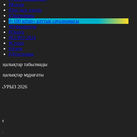
#Қоғам
#Заң мен тәртіп
#Экономика
#«100 кітап» ұлттық сауалнамасы
#Референдум
#Оқиға
#EURO 2024
#Спорт
#Әлем
#Денсаулық
аңалықтар табылмады
аңалықтар мұрағаты
АУРЫЗ 2026
с
с
р
с
м
н
к