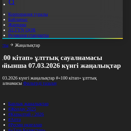
Корпорация туралы
Байланыс
Жарнама
ALTYN QOR
Редакция стандарты
асты
Жаңалықтар
«100 кітап» ұлттық сауалнамасы
бойынша 07.03.2026 күнгі жаңалықтар
7.03.2026 күнгі жаңалықтар
#«100 кітап» ұлттық
ауалнамасы
Фильтрді тазалау
Барлық жаңалықтар
#Жолдау 2025
#Құрылтай - 2026
#Апта
#Ресми оқиғалар
#«Таза Қазақстан»