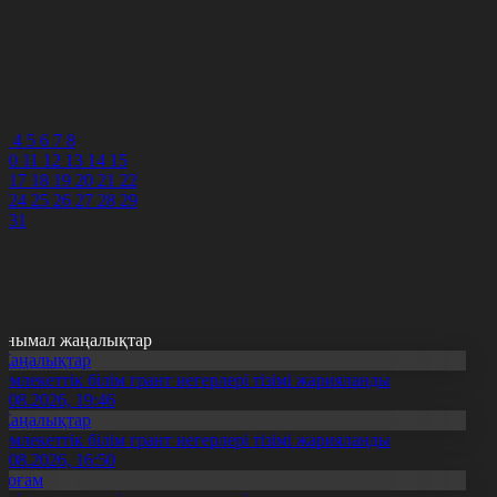
3
4
5
6
7
8
3
4
5
6
7
8
10
11
12
13
14
15
6
17
18
19
20
21
22
3
24
25
26
27
28
29
0
31
анымал жаңалықтар
Жаңалықтар
емлекеттік білім грант иегерлері тізімі жарияланды
7.08.2026, 19:46
Жаңалықтар
емлекеттік білім грант иегерлері тізімі жарияланды
7.08.2026, 16:50
Қоғам