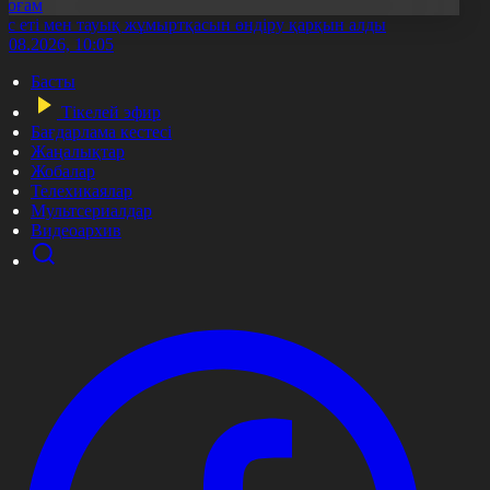
Қоғам
ұс еті мен тауық жұмыртқасын өндіру қарқын алды
7.08.2026, 10:05
Басты
Тікелей эфир
Бағдарлама кестесі
Жаңалықтар
Жобалар
Телехикаялар
Мультсериалдар
Видеоархив