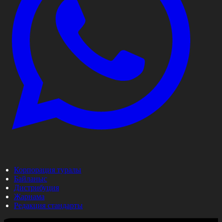
Корпорация туралы
Байланыс
Дистрибуция
Жарнама
Редакция стандарты