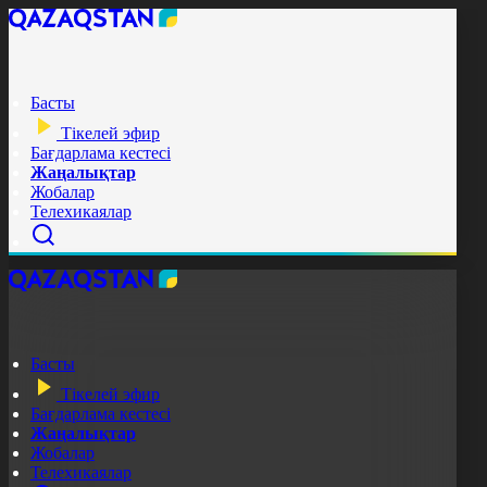
Басты
Тікелей эфир
Бағдарлама кестесі
Жаңалықтар
Жобалар
Телехикаялар
Басты
Тікелей эфир
Бағдарлама кестесі
Жаңалықтар
Жобалар
Телехикаялар