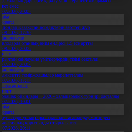
нді салалық дәрігерге қаралу үшін терапевт жолдамасы
ажет емес
0.07.2026, 20:05
Білім
Aqparat
апондар Қазақстан өсімдіктерін зерттеп жүр
4.08.2026, 17:30
Жаңалықтар
авлодарда отандық өнім өндірісі 1,5 есе артты
5.08.2026, 20:06
Қоғам
ұрылтай сайлауына үміткерлердің тізімі бекітілді
3.07.2026, 20:03
Жаңалықтар
ымкентте теміржолшылар марапатталды
1.07.2026, 17:15
Басты ақпарат
Спорт
Болашақ ойындары – 2026» халықаралық турнирі басталды
0.07.2026, 10:01
Білім
Aqparat
Тәуелсіздік ұрпақтары» грантын тағайындау жөніндегі
омиссияның қорытынды отырысы өтті
1.07.2026, 20:11