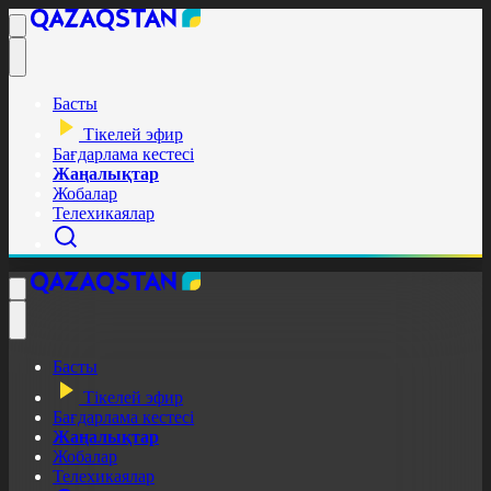
Басты
Тікелей эфир
Бағдарлама кестесі
Жаңалықтар
Жобалар
Телехикаялар
Басты
Тікелей эфир
Бағдарлама кестесі
Жаңалықтар
Жобалар
Телехикаялар