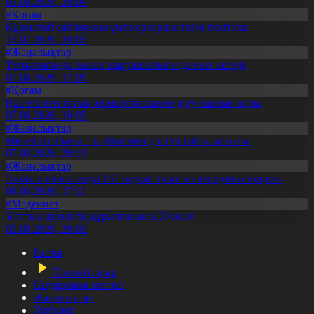
05.08.2026, 20:06
#Қоғам
Құрылтай сайлауына үміткерлердің тізімі бекітілді
13.07.2026, 20:03
#Жаңалықтар
Түпқарағанда балық шаруашылығы дамып келеді
07.08.2026, 17:09
#Қоғам
Құс еті мен тауық жұмыртқасын өндіру қарқын алды
07.08.2026, 10:05
#Жаңалықтар
Мерейлі отбасы – тәрбие мен дәстүр сабақтастығы
07.08.2026, 20:19
#Жаңалықтар
Ақмола облысында 157 науқас трансплантацияға мұқтаж
06.08.2026, 17:11
#Мәдениет
Ұлттық архивтің құрылғанына 20 жыл
05.08.2026, 20:03
Басты
Тікелей эфир
Бағдарлама кестесі
Жаңалықтар
Жобалар