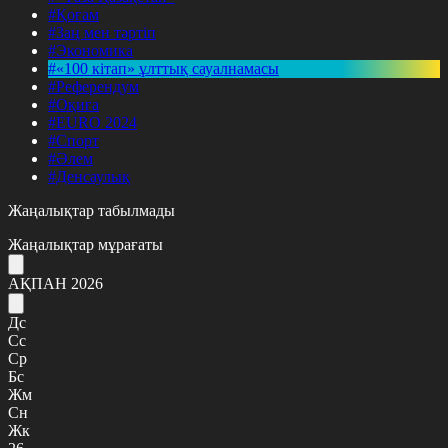
#Қоғам
#Заң мен тәртіп
#Экономика
#«100 кітап» ұлттық сауалнамасы
#Референдум
#Оқиға
#EURO 2024
#Спорт
#Әлем
#Денсаулық
Жаңалықтар табылмады
Жаңалықтар мұрағаты
АҚПАН 2026
Дс
Сс
Ср
Бс
Жм
Сн
Жк