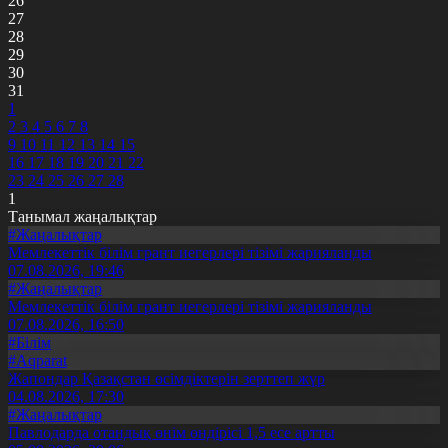
26
27
28
29
30
31
1
2
3
4
5
6
7
8
9
10
11
12
13
14
15
16
17
18
19
20
21
22
23
24
25
26
27
28
1
Танымал жаңалықтар
#Жаңалықтар
Мемлекеттік білім грант иегерлері тізімі жарияланды
07.08.2026, 19:46
#Жаңалықтар
Мемлекеттік білім грант иегерлері тізімі жарияланды
07.08.2026, 16:50
#Білім
#Aqparat
Жапондар Қазақстан өсімдіктерін зерттеп жүр
04.08.2026, 17:30
#Жаңалықтар
Павлодарда отандық өнім өндірісі 1,5 есе артты