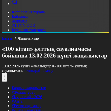
Корпорация туралы
Байланыс
Жарнама
ALTYN QOR
Редакция стандарты
Басты
Жаңалықтар
«100 кітап» ұлттық сауалнамасы
бойынша 13.02.2026 күнгі жаңалықтар
13.02.2026 күнгі жаңалықтар
#«100 кітап» ұлттық
сауалнамасы
Фильтрді тазалау
Барлық жаңалықтар
#Жолдау 2025
#Құрылтай - 2026
#Апта
#Ресми оқиғалар
#«Таза Қазақстан»