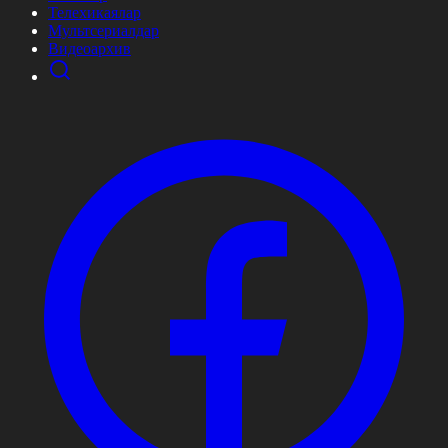
Телехикаялар
Мультсериалдар
Видеоархив