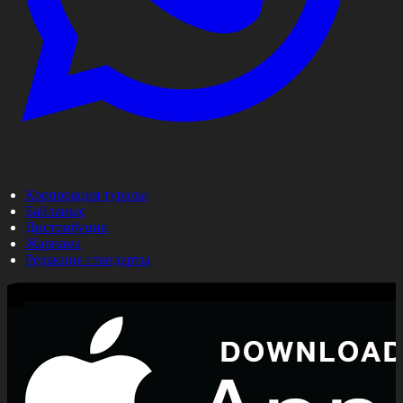
Корпорация туралы
Байланыс
Дистрибуция
Жарнама
Редакция стандарты