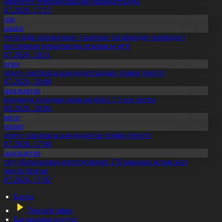
ымкентте теміржолшылар марапатталды
1.07.2026, 17:15
Білім
Aqparat
Тәуелсіздік ұрпақтары» грантын тағайындау жөніндегі
омиссияның қорытынды отырысы өтті
1.07.2026, 20:11
Қоғам
Әділет» партиясы кандидаттардың тізімін бекітті
0.07.2026, 20:08
Жаңалықтар
авлодарда отандық өнім өндірісі 1,5 есе артты
5.08.2026, 20:06
Саясат
Aqparat
Әділет» партиясы кандидаттар тізімін бекітті
0.07.2026, 17:00
Жаңалықтар
етісу облысының жүргізушілері 170 мыңнан астам жол
режесін бұзған
1.07.2026, 17:02
Басты
Тікелей эфир
Бағдарлама кестесі