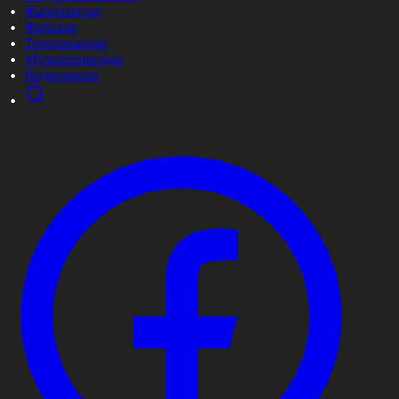
Жаңалықтар
Жобалар
Телехикаялар
Мультсериалдар
Видеоархив