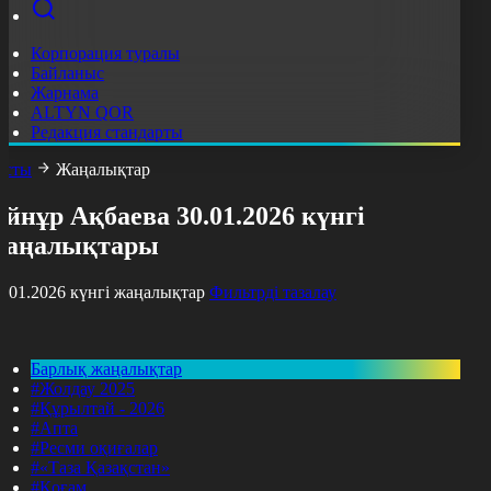
Корпорация туралы
Байланыс
Жарнама
ALTYN QOR
Редакция стандарты
асты
Жаңалықтар
йнұр Ақбаева 30.01.2026 күнгі
жаңалықтары
0.01.2026 күнгі жаңалықтар
Фильтрді тазалау
Барлық жаңалықтар
#Жолдау 2025
#Құрылтай - 2026
#Апта
#Ресми оқиғалар
#«Таза Қазақстан»
#Қоғам