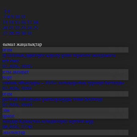
0
1
2
3
4
6
7
8
9
10
11
2
13
14
15
16
17
18
9
20
21
22
23
24
25
6
27
28
29
30
31
анымал жаңалықтар
Қоғам
нді салалық дәрігерге қаралу үшін терапевт жолдамасы
ажет емес
0.07.2026, 20:05
Басты ақпарат
Спорт
Болашақ ойындары – 2026» халықаралық турнирі басталды
0.07.2026, 10:01
Қоғам
ұрылтай сайлауына үміткерлердің тізімі бекітілді
3.07.2026, 20:03
Білім
Aqparat
апондар Қазақстан өсімдіктерін зерттеп жүр
4.08.2026, 17:30
Жаңалықтар