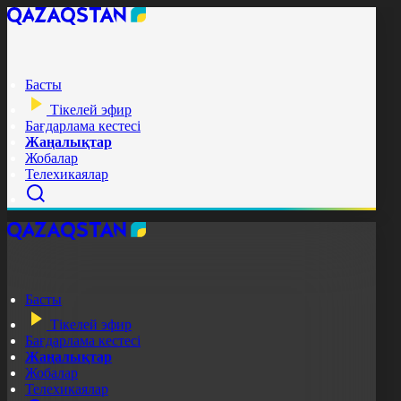
Басты
Тікелей эфир
Бағдарлама кестесі
Жаңалықтар
Жобалар
Телехикаялар
Басты
Тікелей эфир
Бағдарлама кестесі
Жаңалықтар
Жобалар
Телехикаялар