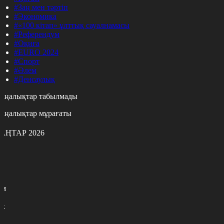
#Заң мен тәртіп
#Экономика
#«100 кітап» ұлттық сауалнамасы
#Референдум
#Оқиға
#EURO 2024
#Спорт
#Әлем
#Денсаулық
аңалықтар табылмады
аңалықтар мұрағаты
АҢТАР 2026
с
с
р
с
м
н
к
9