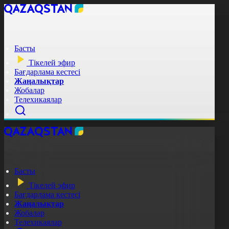
Басты
Тікелей эфир
Бағдарлама кестесі
Жаңалықтар
Жобалар
Телехикаялар
Басты
Тікелей эфир
Бағдарлама кестесі
Жаңалықтар
Жобалар
Телехикаялар