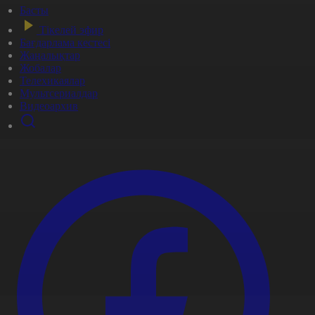
Басты
Тікелей эфир
Бағдарлама кестесі
Жаңалықтар
Жобалар
Телехикаялар
Мультсериалдар
Видеоархив