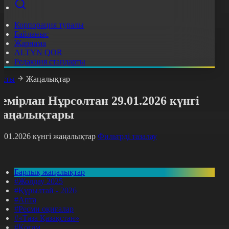
Корпорация туралы
Байланыс
Жарнама
ALTYN QOR
Редакция стандарты
асты
Жаңалықтар
емірлан Нұрсолтан 29.01.2026 күнгі
жаңалықтары
9.01.2026 күнгі жаңалықтар
Фильтрді тазалау
Барлық жаңалықтар
#Жолдау 2025
#Құрылтай - 2026
#Апта
#Ресми оқиғалар
#«Таза Қазақстан»
#Қоғам