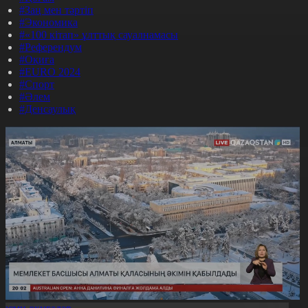
#Заң мен тәртіп
#Экономика
#«100 кітап» ұлттық сауалнамасы
#Референдум
#Оқиға
#EURO 2024
#Спорт
#Әлем
#Денсаулық