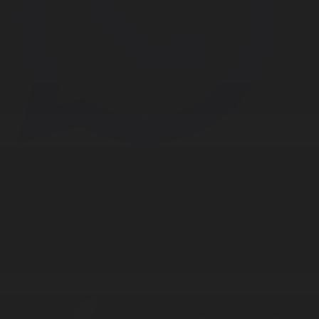
Корпорация туралы
Байланыс
Дистрибуция
Жарнама
Редакция стандарты