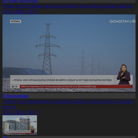
#Ресми оқиғалар
Түркі елдері табиғи апаттар кезінде бірлескен жоспар құрады
28.01.2026, 20:17
#Экономика
«Теңіз» кен орнындағы мұнай өндірісі алдағы аптада қалыпқа
келеді
28.01.2026, 20:15