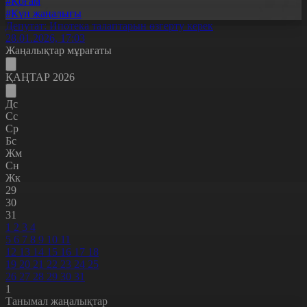
#Қоғам
#Күн жаңалығы
Депутат: Ипотека талаптарын өзгерту керек
28.01.2026, 17:03
Жаңалықтар мұрағаты
ҚАҢТАР 2026
Дс
Сс
Ср
Бс
Жм
Сн
Жк
29
30
31
1
2
3
4
5
6
7
8
9
10
11
12
13
14
15
16
17
18
19
20
21
22
23
24
25
26
27
28
29
30
31
1
Танымал жаңалықтар