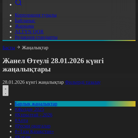
Корпорация туралы
Байланыс
Жарнама
ALTYN QOR
Редакция стандарты
Басты
Жаңалықтар
Жанел Өтеулі 28.01.2026 күнгі
жаңалықтары
28.01.2026 күнгі жаңалықтар
Фильтрді тазалау
Барлық жаңалықтар
#Жолдау 2025
#Құрылтай - 2026
#Апта
#Ресми оқиғалар
#«Таза Қазақстан»
#Қоғам