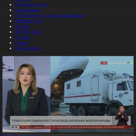
#Заң мен тәртіп
#Экономика
#«100 кітап» ұлттық сауалнамасы
#Референдум
#Оқиға
#EURO 2024
#Спорт
#Әлем
#Денсаулық