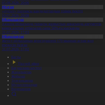
05.08.2026, 20:06
#Қоғам
«Әділет» партиясы кандидаттардың тізімін бекітті
10.07.2026, 20:08
#Жаңалықтар
Ақмола облысында тұрақты жұмыстың арқасында әлеуметтік
көмек алатын отбасылар саны 50%-ға қысқарды
31.07.2026, 17:03
#Жаңалықтар
Жетісу облысының жүргізушілері 170 мыңнан астам жол
ережесін бұзған
31.07.2026, 17:02
Басты
Тікелей эфир
Бағдарлама кестесі
Жаңалықтар
Жобалар
Телехикаялар
Мультсериалдар
Видеоархив