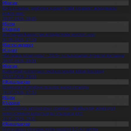
#Қоғам
Енді салалық дәрігерге қаралу үшін терапевт жолдамасы
қажет емес
30.07.2026, 20:05
#Білім
#Aqparat
Жапондар Қазақстан өсімдіктерін зерттеп жүр
04.08.2026, 17:30
#Басты ақпарат
#Спорт
«Болашақ ойындары – 2026» халықаралық турнирі басталды
30.07.2026, 10:01
#Қоғам
Құрылтай сайлауына үміткерлердің тізімі бекітілді
13.07.2026, 20:03
#Жаңалықтар
Шымкентте теміржолшылар марапатталды
31.07.2026, 17:15
#Білім
#Aqparat
«Тәуелсіздік ұрпақтары» грантын тағайындау жөніндегі
комиссияның қорытынды отырысы өтті
31.07.2026, 20:11
#Жаңалықтар
Павлодарда отандық өнім өндірісі 1,5 есе артты