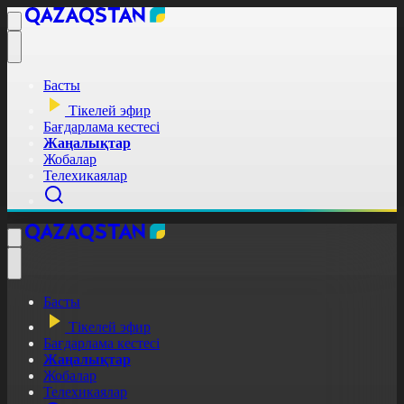
Басты
Тікелей эфир
Бағдарлама кестесі
Жаңалықтар
Жобалар
Телехикаялар
Басты
Тікелей эфир
Бағдарлама кестесі
Жаңалықтар
Жобалар
Телехикаялар