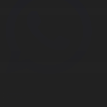
Корпорация туралы
Байланыс
Дистрибуция
Жарнама