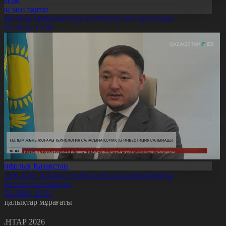
Қоғам
Заң мен тәртіп
аржылық омбудсмендер институты іске қосылады
1.01.2026, 17:18
Цифрлық Қазақстан
ылым және жоғары технология саласына қомақты
нвестиция салынады
1.01.2026, 10:21
аңалықтар мұрағаты
АҢТАР 2026