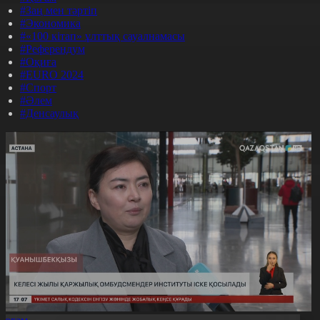
#Заң мен тәртіп
#Экономика
#«100 кітап» ұлттық сауалнамасы
#Референдум
#Оқиға
#EURO 2024
#Спорт
#Әлем
#Денсаулық