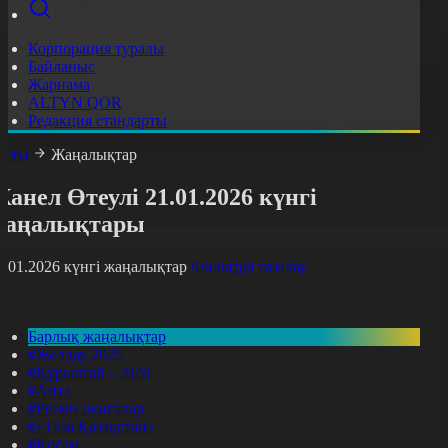
Корпорация туралы
Байланыс
Жарнама
ALTYN QOR
Редакция стандарты
асты
Жаңалықтар
анел Өтеулі 21.01.2026 күнгі
жаңалықтары
1.01.2026 күнгі жаңалықтар
Фильтрді тазалау
Барлық жаңалықтар
#Жолдау 2025
#Құрылтай - 2026
#Апта
#Ресми оқиғалар
#«Таза Қазақстан»
#Қоғам