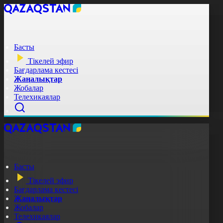
Басты
Тікелей эфир
Бағдарлама кестесі
Жаңалықтар
Жобалар
Телехикаялар
Басты
Тікелей эфир
Бағдарлама кестесі
Жаңалықтар
Жобалар
Телехикаялар