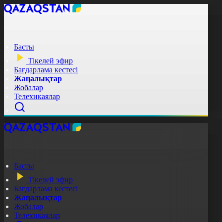
Басты
Тікелей эфир
Бағдарлама кестесі
Жаңалықтар
Жобалар
Телехикаялар
Басты
Тікелей эфир
Бағдарлама кестесі
Жаңалықтар
Жобалар
Телехикаялар