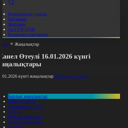
Корпорация туралы
Байланыс
Жарнама
ALTYN QOR
Редакция стандарты
асты
Жаңалықтар
анел Өтеулі 16.01.2026 күнгі
жаңалықтары
6.01.2026 күнгі жаңалықтар
Фильтрді тазалау
Барлық жаңалықтар
#Жолдау 2025
#Құрылтай - 2026
#Апта
#Ресми оқиғалар
#«Таза Қазақстан»
#Қоғам