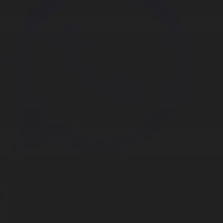
Корпорация туралы
Байланыс
Дистрибуция
Жарнама