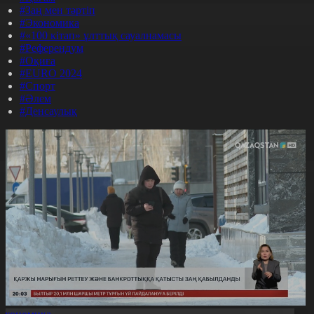
#Заң мен тәртіп
#Экономика
#«100 кітап» ұлттық сауалнамасы
#Референдум
#Оқиға
#EURO 2024
#Спорт
#Әлем
#Денсаулық