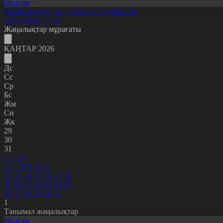
#Қоғам
Зағип жандардың дамуына кедергі көп
14.01.2026, 17:31
Жаңалықтар мұрағаты
ҚАҢТАР 2026
Дс
Сс
Ср
Бс
Жм
Сн
Жк
29
30
31
1
2
3
4
5
6
7
8
9
10
11
12
13
14
15
16
17
18
19
20
21
22
23
24
25
26
27
28
29
30
31
1
Танымал жаңалықтар
#Қоғам