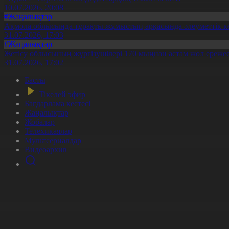
10.07.2026, 20:08
#Жаңалықтар
Ақмола облысында тұрақты жұмыстың арқасында әлеуметтік к
31.07.2026, 17:03
#Жаңалықтар
Жетісу облысының жүргізушілері 170 мыңнан астам жол ережес
31.07.2026, 17:02
Басты
Тікелей эфир
Бағдарлама кестесі
Жаңалықтар
Жобалар
Телехикаялар
Мультсериалдар
Видеоархив