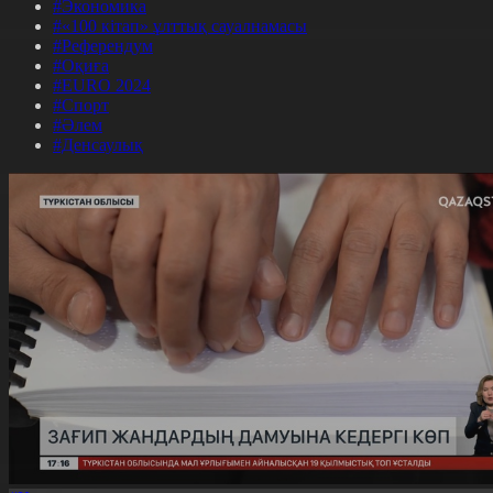
#Экономика
#«100 кітап» ұлттық сауалнамасы
#Референдум
#Оқиға
#EURO 2024
#Спорт
#Әлем
#Денсаулық