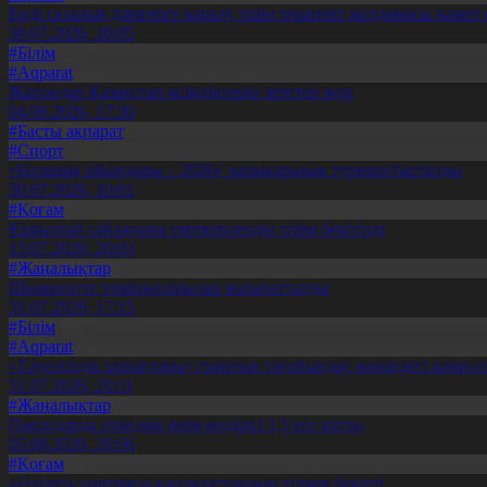
Енді салалық дәрігерге қаралу үшін терапевт жолдамасы қажет 
30.07.2026, 20:05
#Білім
#Aqparat
Жапондар Қазақстан өсімдіктерін зерттеп жүр
04.08.2026, 17:30
#Басты ақпарат
#Спорт
«Болашақ ойындары – 2026» халықаралық турнирі басталды
30.07.2026, 10:01
#Қоғам
Құрылтай сайлауына үміткерлердің тізімі бекітілді
13.07.2026, 20:03
#Жаңалықтар
Шымкентте теміржолшылар марапатталды
31.07.2026, 17:15
#Білім
#Aqparat
«Тәуелсіздік ұрпақтары» грантын тағайындау жөніндегі коми
31.07.2026, 20:11
#Жаңалықтар
Павлодарда отандық өнім өндірісі 1,5 есе артты
05.08.2026, 20:06
#Қоғам
«Әділет» партиясы кандидаттардың тізімін бекітті