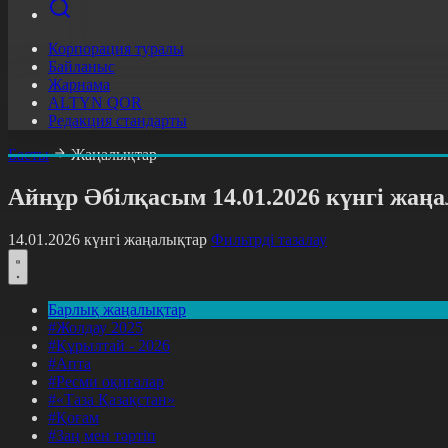
Корпорация туралы
Байланыс
Жарнама
ALTYN QOR
Редакция стандарты
Басты
Жаңалықтар
Айнұр Әбілқасым 14.01.2026 күнгі жа
14.01.2026 күнгі жаңалықтар
Фильтрді тазалау
Барлық жаңалықтар
#Жолдау 2025
#Құрылтай - 2026
#Апта
#Ресми оқиғалар
#«Таза Қазақстан»
#Қоғам
#Заң мен тәртіп