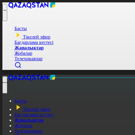
Басты
Тікелей эфир
Бағдарлама кестесі
Жаңалықтар
Жобалар
Телехикаялар
Басты
Тікелей эфир
Бағдарлама кестесі
Жаңалықтар
Жобалар
Телехикаялар