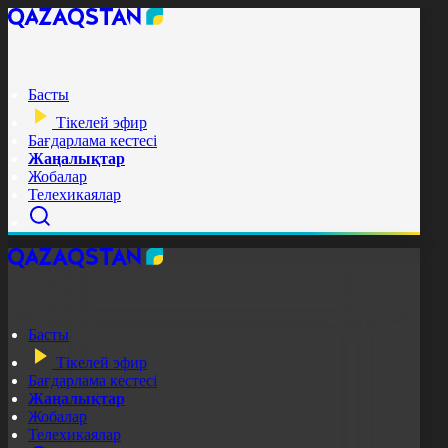
Басты
Тікелей эфир
Бағдарлама кестесі
Жаңалықтар
Жобалар
Телехикаялар
Басты
Тікелей эфир
Бағдарлама кестесі
Жаңалықтар
Жобалар
Телехикаялар