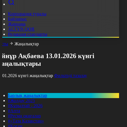
Корпорация туралы
Байланыс
Жарнама
ALTYN QOR
Редакция стандарты
асты
Жаңалықтар
йнұр Ақбаева 13.01.2026 күнгі
жаңалықтары
3.01.2026 күнгі жаңалықтар
Фильтрді тазалау
Барлық жаңалықтар
#Жолдау 2025
#Құрылтай - 2026
#Апта
#Ресми оқиғалар
#«Таза Қазақстан»
#Қоғам