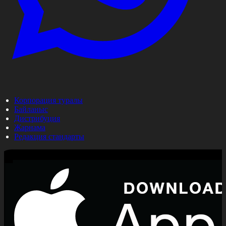
Корпорация туралы
Байланыс
Дистрибуция
Жарнама
Редакция стандарты