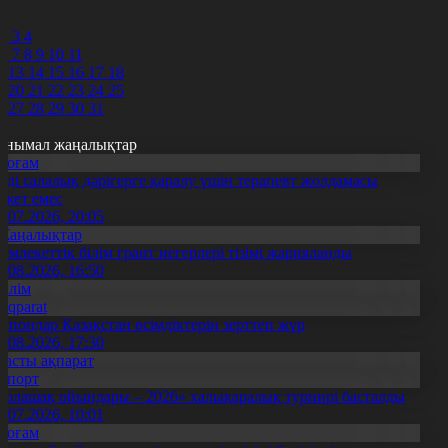
0
1
2
3
4
6
7
8
9
10
11
2
13
14
15
16
17
18
9
20
21
22
23
24
25
6
27
28
29
30
31
анымал жаңалықтар
Қоғам
нді салалық дәрігерге қаралу үшін терапевт жолдамасы
ажет емес
0.07.2026, 20:05
Жаңалықтар
емлекеттік білім грант иегерлері тізімі жарияланды
7.08.2026, 16:50
Білім
Aqparat
апондар Қазақстан өсімдіктерін зерттеп жүр
4.08.2026, 17:30
Басты ақпарат
Спорт
Болашақ ойындары – 2026» халықаралық турнирі басталды
0.07.2026, 10:01
Қоғам