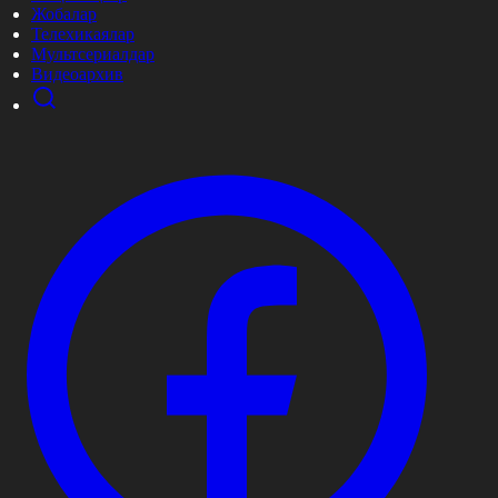
Жобалар
Телехикаялар
Мультсериалдар
Видеоархив