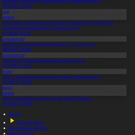
ұрылтай сайлауына үміткерлердің тізімі бекітілді
3.07.2026, 20:03
Білім
Aqparat
Тәуелсіздік ұрпақтары» грантын тағайындау жөніндегі
омиссияның қорытынды отырысы өтті
1.07.2026, 20:11
Жаңалықтар
авлодарда отандық өнім өндірісі 1,5 есе артты
5.08.2026, 20:06
Жаңалықтар
ымкентте теміржолшылар марапатталды
1.07.2026, 17:15
Қоғам
Әділет» партиясы кандидаттардың тізімін бекітті
0.07.2026, 20:08
Саясат
Aqparat
Әділет» партиясы кандидаттар тізімін бекітті
0.07.2026, 17:00
Басты
Тікелей эфир
Бағдарлама кестесі
Жаңалықтар