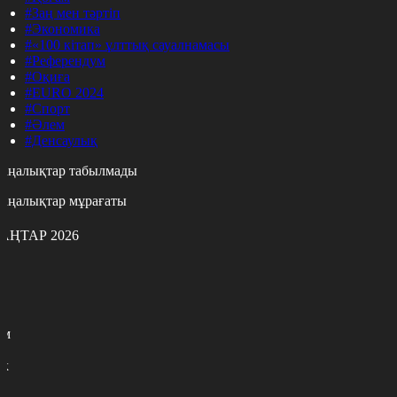
#Заң мен тәртіп
#Экономика
#«100 кітап» ұлттық сауалнамасы
#Референдум
#Оқиға
#EURO 2024
#Спорт
#Әлем
#Денсаулық
аңалықтар табылмады
аңалықтар мұрағаты
АҢТАР 2026
с
с
р
с
м
н
к
9