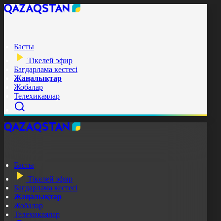
Басты
Тікелей эфир
Бағдарлама кестесі
Жаңалықтар
Жобалар
Телехикаялар
Басты
Тікелей эфир
Бағдарлама кестесі
Жаңалықтар
Жобалар
Телехикаялар