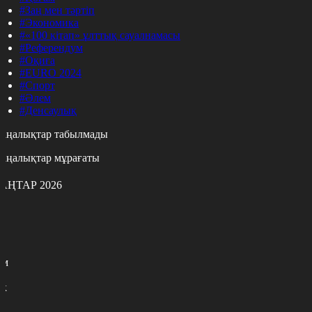
#Заң мен тәртіп
#Экономика
#«100 кітап» ұлттық сауалнамасы
#Референдум
#Оқиға
#EURO 2024
#Спорт
#Әлем
#Денсаулық
аңалықтар табылмады
аңалықтар мұрағаты
АҢТАР 2026
с
с
р
с
м
н
к
9