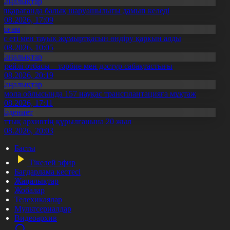
Жаңалықтар
үпқарағанда балық шаруашылығы дамып келеді
7.08.2026, 17:09
Қоғам
ұс еті мен тауық жұмыртқасын өндіру қарқын алды
7.08.2026, 10:05
Жаңалықтар
ерейлі отбасы – тәрбие мен дәстүр сабақтастығы
7.08.2026, 20:19
Жаңалықтар
қмола облысында 157 науқас трансплантацияға мұқтаж
6.08.2026, 17:11
Мәдениет
лттық архивтің құрылғанына 20 жыл
5.08.2026, 20:03
Басты
Тікелей эфир
Бағдарлама кестесі
Жаңалықтар
Жобалар
Телехикаялар
Мультсериалдар
Видеоархив