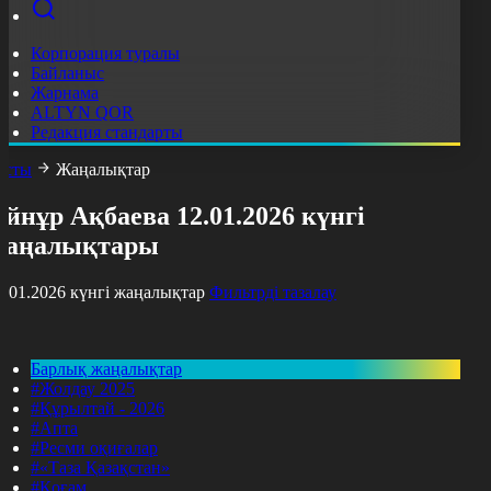
Корпорация туралы
Байланыс
Жарнама
ALTYN QOR
Редакция стандарты
асты
Жаңалықтар
йнұр Ақбаева 12.01.2026 күнгі
жаңалықтары
2.01.2026 күнгі жаңалықтар
Фильтрді тазалау
Барлық жаңалықтар
#Жолдау 2025
#Құрылтай - 2026
#Апта
#Ресми оқиғалар
#«Таза Қазақстан»
#Қоғам