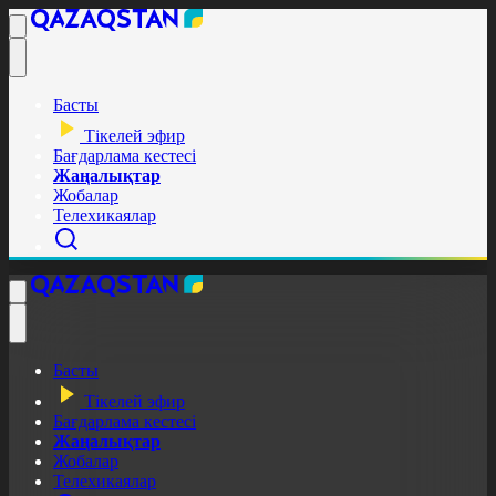
Басты
Тікелей эфир
Бағдарлама кестесі
Жаңалықтар
Жобалар
Телехикаялар
Басты
Тікелей эфир
Бағдарлама кестесі
Жаңалықтар
Жобалар
Телехикаялар