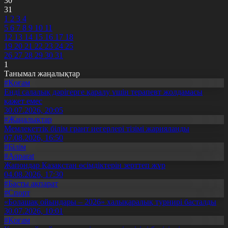
30
31
1
2
3
4
5
6
7
8
9
10
11
12
13
14
15
16
17
18
19
20
21
22
23
24
25
26
27
28
29
30
31
1
Танымал жаңалықтар
#Қоғам
Енді салалық дәрігерге қаралу үшін терапевт жолдамасы
қажет емес
30.07.2026, 20:05
#Жаңалықтар
Мемлекеттік білім грант иегерлері тізімі жарияланды
07.08.2026, 16:50
#Білім
#Aqparat
Жапондар Қазақстан өсімдіктерін зерттеп жүр
04.08.2026, 17:30
#Басты ақпарат
#Спорт
«Болашақ ойындары – 2026» халықаралық турнирі басталды
30.07.2026, 10:01
#Қоғам