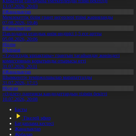
Құрылтай сайлауына үміткерлердің тізімі бекітілді
13.07.2026, 20:03
#Жаңалықтар
Мемлекеттік білім грант иегерлері тізімі жарияланды
07.08.2026, 19:46
#Жаңалықтар
Павлодарда отандық өнім өндірісі 1,5 есе артты
05.08.2026, 20:06
#Білім
#Aqparat
«Тәуелсіздік ұрпақтары» грантын тағайындау жөніндегі
комиссияның қорытынды отырысы өтті
31.07.2026, 20:11
#Жаңалықтар
Шымкентте теміржолшылар марапатталды
31.07.2026, 17:15
#Қоғам
«Әділет» партиясы кандидаттардың тізімін бекітті
10.07.2026, 20:08
Басты
Тікелей эфир
Бағдарлама кестесі
Жаңалықтар
Жобалар