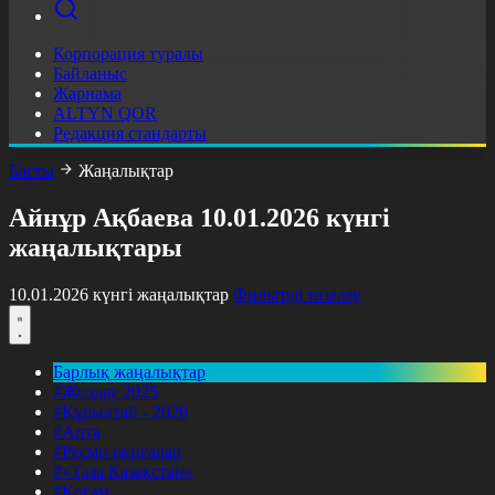
Корпорация туралы
Байланыс
Жарнама
ALTYN QOR
Редакция стандарты
Басты
Жаңалықтар
Айнұр Ақбаева 10.01.2026 күнгі
жаңалықтары
10.01.2026 күнгі жаңалықтар
Фильтрді тазалау
Барлық жаңалықтар
#Жолдау 2025
#Құрылтай - 2026
#Апта
#Ресми оқиғалар
#«Таза Қазақстан»
#Қоғам