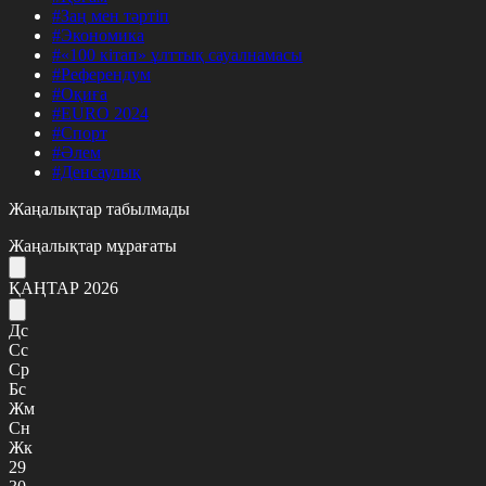
#Заң мен тәртіп
#Экономика
#«100 кітап» ұлттық сауалнамасы
#Референдум
#Оқиға
#EURO 2024
#Спорт
#Әлем
#Денсаулық
Жаңалықтар табылмады
Жаңалықтар мұрағаты
ҚАҢТАР 2026
Дс
Сс
Ср
Бс
Жм
Сн
Жк
29