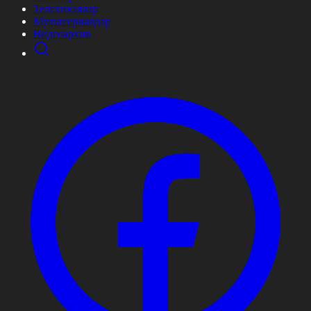
Телехикаялар
Мультсериалдар
Видеоархив