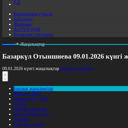
Корпорация туралы
Байланыс
Жарнама
ALTYN QOR
Редакция стандарты
Басты
Жаңалықтар
Базаркүл Отыншиева 09.01.2026 күнгі
09.01.2026 күнгі жаңалықтар
Фильтрді тазалау
Барлық жаңалықтар
#Жолдау 2025
#Құрылтай - 2026
#Апта
#Ресми оқиғалар
#«Таза Қазақстан»
#Қоғам
#Заң мен тәртіп