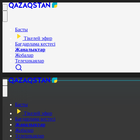
Басты
Тікелей эфир
Бағдарлама кестесі
Жаңалықтар
Жобалар
Телехикаялар
Басты
Тікелей эфир
Бағдарлама кестесі
Жаңалықтар
Жобалар
Телехикаялар