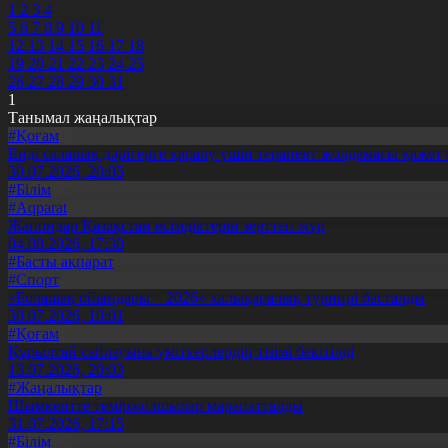
1
2
3
4
5
6
7
8
9
10
11
12
13
14
15
16
17
18
19
20
21
22
23
24
25
26
27
28
29
30
31
1
Танымал жаңалықтар
#Қоғам
Енді салалық дәрігерге қаралу үшін терапевт жолдамасы қажет 
30.07.2026, 20:05
#Білім
#Aqparat
Жапондар Қазақстан өсімдіктерін зерттеп жүр
04.08.2026, 17:30
#Басты ақпарат
#Спорт
«Болашақ ойындары – 2026» халықаралық турнирі басталды
30.07.2026, 10:01
#Қоғам
Құрылтай сайлауына үміткерлердің тізімі бекітілді
13.07.2026, 20:03
#Жаңалықтар
Шымкентте теміржолшылар марапатталды
31.07.2026, 17:15
#Білім