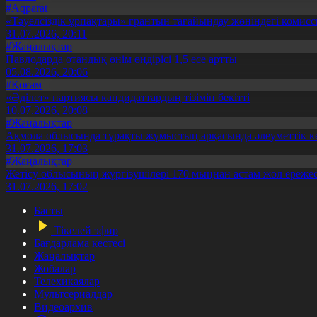
#Aqparat
«Тәуелсіздік ұрпақтары» грантын тағайындау жөніндегі коми
31.07.2026, 20:11
#Жаңалықтар
Павлодарда отандық өнім өндірісі 1,5 есе артты
05.08.2026, 20:06
#Қоғам
«Әділет» партиясы кандидаттардың тізімін бекітті
10.07.2026, 20:08
#Жаңалықтар
Ақмола облысында тұрақты жұмыстың арқасында әлеуметтік к
31.07.2026, 17:03
#Жаңалықтар
Жетісу облысының жүргізушілері 170 мыңнан астам жол ережес
31.07.2026, 17:02
Басты
Тікелей эфир
Бағдарлама кестесі
Жаңалықтар
Жобалар
Телехикаялар
Мультсериалдар
Видеоархив