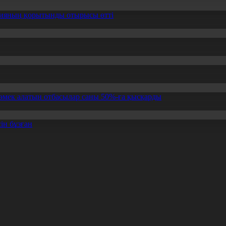
ссияның қорытынды отырысы өтті
өмек алатын отбасылар саны 50%-ға қысқарды
ін бұзған