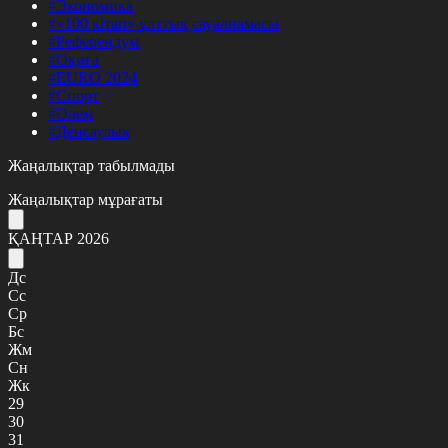
#Экономика
#«100 кітап» ұлттық сауалнамасы
#Референдум
#Оқиға
#EURO 2024
#Спорт
#Әлем
#Денсаулық
Жаңалықтар табылмады
Жаңалықтар мұрағаты
ҚАҢТАР 2026
Дс
Сс
Ср
Бс
Жм
Сн
Жк
29
30
31