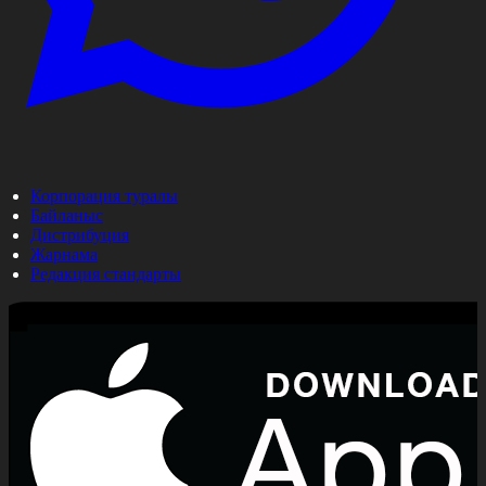
Корпорация туралы
Байланыс
Дистрибуция
Жарнама
Редакция стандарты