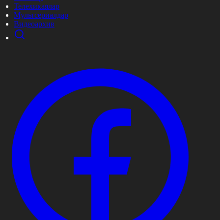
Телехикаялар
Мультсериалдар
Видеоархив