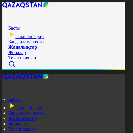
Басты
Тікелей эфир
Бағдарлама кестесі
Жаңалықтар
Жобалар
Телехикаялар
Басты
Тікелей эфир
Бағдарлама кестесі
Жаңалықтар
Жобалар
Телехикаялар