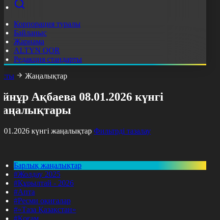
Корпорация туралы
Байланыс
Жарнама
ALTYN QOR
Редакция стандарты
асты
Жаңалықтар
йнұр Ақбаева 08.01.2026 күнгі
жаңалықтары
8.01.2026 күнгі жаңалықтар
Фильтрді тазалау
Барлық жаңалықтар
#Жолдау 2025
#Құрылтай - 2026
#Апта
#Ресми оқиғалар
#«Таза Қазақстан»
#Қоғам