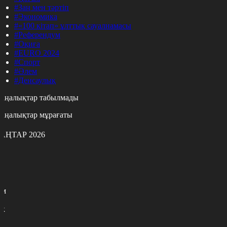
#Заң мен тәртіп
#Экономика
#«100 кітап» ұлттық сауалнамасы
#Референдум
#Оқиға
#EURO 2024
#Спорт
#Әлем
#Денсаулық
аңалықтар табылмады
аңалықтар мұрағаты
АҢТАР 2026
с
с
р
с
м
н
к
9