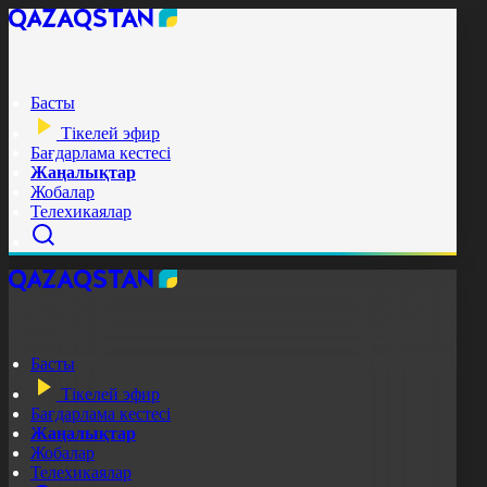
Басты
Тікелей эфир
Бағдарлама кестесі
Жаңалықтар
Жобалар
Телехикаялар
Басты
Тікелей эфир
Бағдарлама кестесі
Жаңалықтар
Жобалар
Телехикаялар