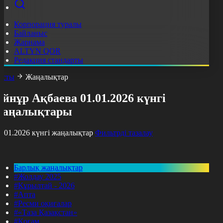
Корпорация туралы
Байланыс
Жарнама
ALTYN QOR
Редакция стандарты
асты
Жаңалықтар
йнұр Ақбаева 01.01.2026 күнгі
жаңалықтары
1.01.2026 күнгі жаңалықтар
Фильтрді тазалау
Барлық жаңалықтар
#Жолдау 2025
#Құрылтай - 2026
#Апта
#Ресми оқиғалар
#«Таза Қазақстан»
#Қоғам