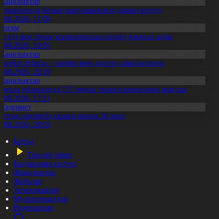
Жаңалықтар
үпқарағанда балық шаруашылығы дамып келеді
7.08.2026, 17:09
Қоғам
ұс еті мен тауық жұмыртқасын өндіру қарқын алды
7.08.2026, 10:05
Жаңалықтар
ерейлі отбасы – тәрбие мен дәстүр сабақтастығы
7.08.2026, 20:19
Жаңалықтар
қмола облысында 157 науқас трансплантацияға мұқтаж
6.08.2026, 17:11
Мәдениет
лттық архивтің құрылғанына 20 жыл
5.08.2026, 20:03
Басты
Тікелей эфир
Бағдарлама кестесі
Жаңалықтар
Жобалар
Телехикаялар
Мультсериалдар
Видеоархив