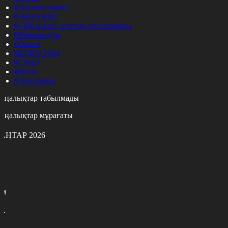
#Заң мен тәртіп
#Экономика
#«100 кітап» ұлттық сауалнамасы
#Референдум
#Оқиға
#EURO 2024
#Спорт
#Әлем
#Денсаулық
аңалықтар табылмады
аңалықтар мұрағаты
АҢТАР 2026
с
с
р
с
м
н
к
9