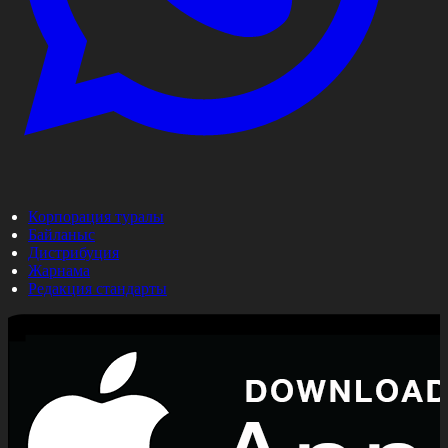
Корпорация туралы
Байланыс
Дистрибуция
Жарнама
Редакция стандарты