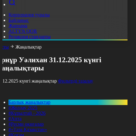
Корпорация туралы
Байланыс
Жарнама
ALTYN QOR
Редакция стандарты
асты
Жаңалықтар
рнұр Уәлихан 31.12.2025 күнгі
жаңалықтары
1.12.2025 күнгі жаңалықтар
Фильтрді тазалау
Барлық жаңалықтар
#Жолдау 2025
#Құрылтай - 2026
#Апта
#Ресми оқиғалар
#«Таза Қазақстан»
#Қоғам