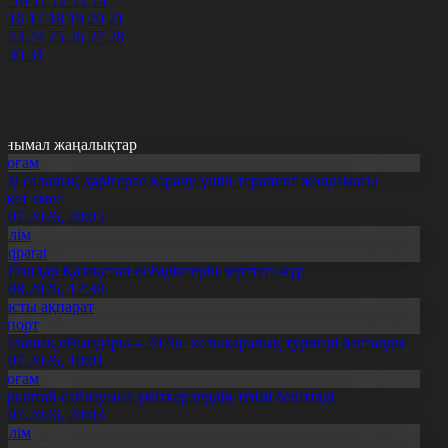
9
10
11
12
13
14
5
16
17
18
19
20
21
2
23
24
25
26
27
28
9
30
31
анымал жаңалықтар
Қоғам
нді салалық дәрігерге қаралу үшін терапевт жолдамасы
ажет емес
0.07.2026, 20:05
Білім
Aqparat
апондар Қазақстан өсімдіктерін зерттеп жүр
4.08.2026, 17:30
Басты ақпарат
Спорт
Болашақ ойындары – 2026» халықаралық турнирі басталды
0.07.2026, 10:01
Қоғам
ұрылтай сайлауына үміткерлердің тізімі бекітілді
3.07.2026, 20:03
Білім