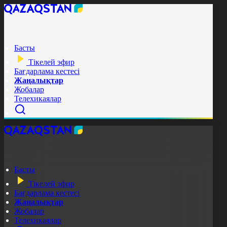
Басты
Тікелей эфир
Бағдарлама кестесі
Жаңалықтар
Жобалар
Телехикаялар
Басты
Тікелей эфир
Бағдарлама кестесі
Жаңалықтар
Жобалар
Телехикаялар