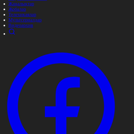
Жаңалықтар
Жобалар
Телехикаялар
Мультсериалдар
Видеоархив