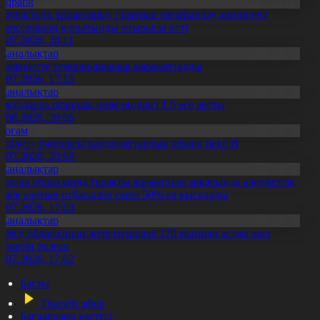
Aqparat
Тәуелсіздік ұрпақтары» грантын тағайындау жөніндегі
омиссияның қорытынды отырысы өтті
1.07.2026, 20:11
Жаңалықтар
ымкентте теміржолшылар марапатталды
1.07.2026, 17:15
Жаңалықтар
авлодарда отандық өнім өндірісі 1,5 есе артты
5.08.2026, 20:06
Қоғам
Әділет» партиясы кандидаттардың тізімін бекітті
0.07.2026, 20:08
Жаңалықтар
қмола облысында тұрақты жұмыстың арқасында әлеуметтік
өмек алатын отбасылар саны 50%-ға қысқарды
1.07.2026, 17:03
Жаңалықтар
етісу облысының жүргізушілері 170 мыңнан астам жол
режесін бұзған
1.07.2026, 17:02
Басты
Тікелей эфир
Бағдарлама кестесі