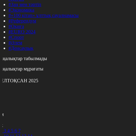
#Заң мен тәртіп
#Экономика
#«100 кітап» ұлттық сауалнамасы
#Референдум
#Оқиға
#EURO 2024
#Спорт
#Әлем
#Денсаулық
аңалықтар табылмады
аңалықтар мұрағаты
ЕЛТОҚСАН 2025
с
с
р
с
м
н
к
2
3
4
5
6
7