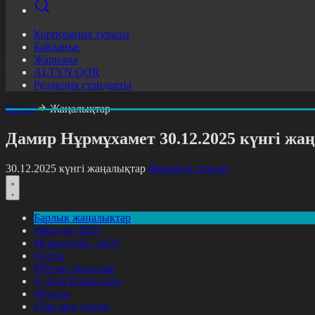
Корпорация туралы
Байланыс
Жарнама
ALTYN QOR
Редакция стандарты
Басты
Жаңалықтар
Дамир Нұрмұхамет 30.12.2025 күнгі ж
30.12.2025 күнгі жаңалықтар
Фильтрді тазалау
Барлық жаңалықтар
#Жолдау 2025
#Құрылтай - 2026
#Апта
#Ресми оқиғалар
#«Таза Қазақстан»
#Қоғам
#Заң мен тәртіп