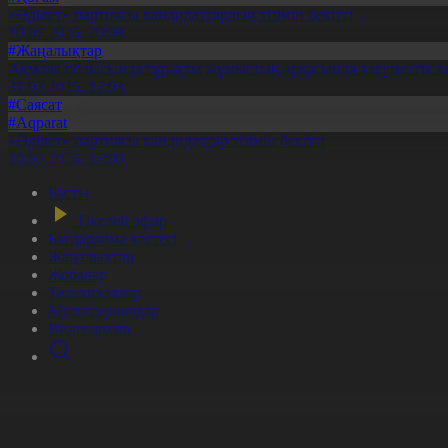
«Әділет» партиясы кандидаттардың тізімін бекітті
10.07.2026, 20:08
#Жаңалықтар
Ақмола облысында тұрақты жұмыстың арқасында әлеуметтік к
31.07.2026, 17:03
#Саясат
#Aqparat
«Әділет» партиясы кандидаттар тізімін бекітті
10.07.2026, 17:00
Басты
Тікелей эфир
Бағдарлама кестесі
Жаңалықтар
Жобалар
Телехикаялар
Мультсериалдар
Видеоархив