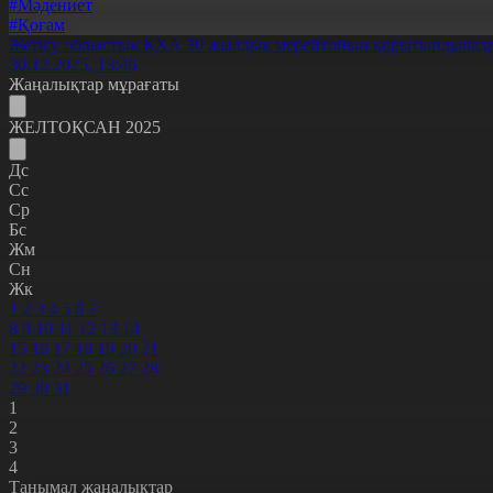
#Мәдениет
#Қоғам
Жетісу облыстық ҚХА 30 жылдық мерейтойын қорытындылад
30.12.2025, 13:46
Жаңалықтар мұрағаты
ЖЕЛТОҚСАН 2025
Дс
Сс
Ср
Бс
Жм
Сн
Жк
1
2
3
4
5
6
7
8
9
10
11
12
13
14
15
16
17
18
19
20
21
22
23
24
25
26
27
28
29
30
31
1
2
3
4
Танымал жаңалықтар