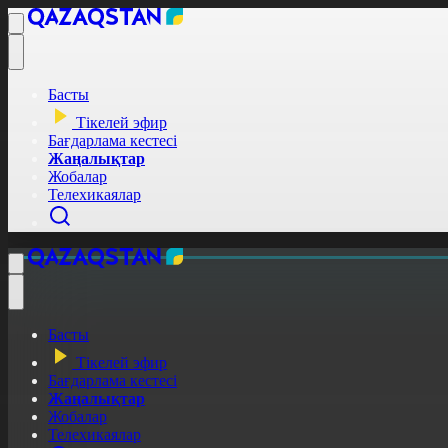
Басты
Тікелей эфир
Бағдарлама кестесі
Жаңалықтар
Жобалар
Телехикаялар
Басты
Тікелей эфир
Бағдарлама кестесі
Жаңалықтар
Жобалар
Телехикаялар