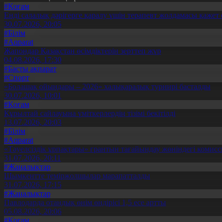
#Қоғам
Енді салалық дәрігерге қаралу үшін терапевт жолдамасы қажет 
30.07.2026, 20:05
#Білім
#Aqparat
Жапондар Қазақстан өсімдіктерін зерттеп жүр
04.08.2026, 17:30
#Басты ақпарат
#Спорт
«Болашақ ойындары – 2026» халықаралық турнирі басталды
30.07.2026, 10:01
#Қоғам
Құрылтай сайлауына үміткерлердің тізімі бекітілді
13.07.2026, 20:03
#Білім
#Aqparat
«Тәуелсіздік ұрпақтары» грантын тағайындау жөніндегі коми
31.07.2026, 20:11
#Жаңалықтар
Шымкентте теміржолшылар марапатталды
31.07.2026, 17:15
#Жаңалықтар
Павлодарда отандық өнім өндірісі 1,5 есе артты
05.08.2026, 20:06
#Қоғам