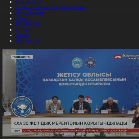
#Экономика
#«100 кітап» ұлттық сауалнамасы
#Референдум
#Оқиға
#EURO 2024
#Спорт
#Әлем
#Денсаулық