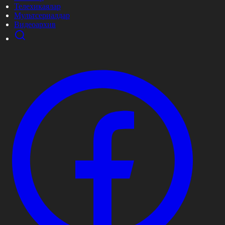
Телехикаялар
Мультсериалдар
Видеоархив