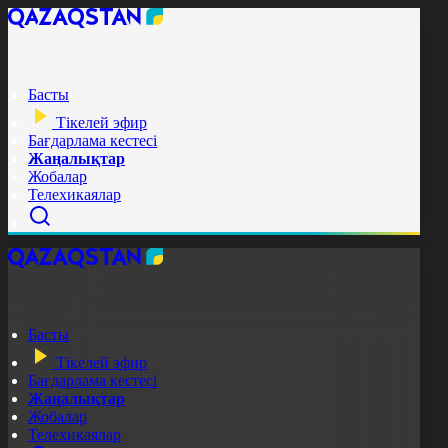
Басты
Тікелей эфир
Бағдарлама кестесі
Жаңалықтар
Жобалар
Телехикаялар
Басты
Тікелей эфир
Бағдарлама кестесі
Жаңалықтар
Жобалар
Телехикаялар