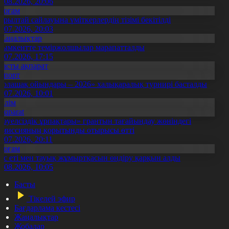
5.08.2026, 20:06
Қоғам
ұрылтай сайлауына үміткерлердің тізімі бекітілді
3.07.2026, 20:03
Жаңалықтар
ымкентте теміржолшылар марапатталды
1.07.2026, 17:15
Басты ақпарат
Спорт
Болашақ ойындары – 2026» халықаралық турнирі басталды
0.07.2026, 10:01
Білім
Aqparat
Тәуелсіздік ұрпақтары» грантын тағайындау жөніндегі
омиссияның қорытынды отырысы өтті
1.07.2026, 20:11
Қоғам
ұс еті мен тауық жұмыртқасын өндіру қарқын алды
7.08.2026, 10:05
Басты
Тікелей эфир
Бағдарлама кестесі
Жаңалықтар
Жобалар