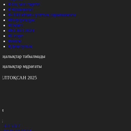
#Заң мен тәртіп
#Экономика
#«100 кітап» ұлттық сауалнамасы
#Референдум
#Оқиға
#EURO 2024
#Спорт
#Әлем
#Денсаулық
аңалықтар табылмады
аңалықтар мұрағаты
ЕЛТОҚСАН 2025
с
с
р
с
м
н
к
2
3
4
5
6
7