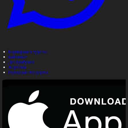
Корпорация туралы
Байланыс
Дистрибуция
Жарнама
Редакция стандарты