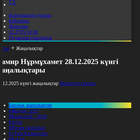
Корпорация туралы
Байланыс
Жарнама
ALTYN QOR
Редакция стандарты
асты
Жаңалықтар
амир Нұрмұхамет 28.12.2025 күнгі
жаңалықтары
8.12.2025 күнгі жаңалықтар
Фильтрді тазалау
Барлық жаңалықтар
#Жолдау 2025
#Құрылтай - 2026
#Апта
#Ресми оқиғалар
#«Таза Қазақстан»
#Қоғам