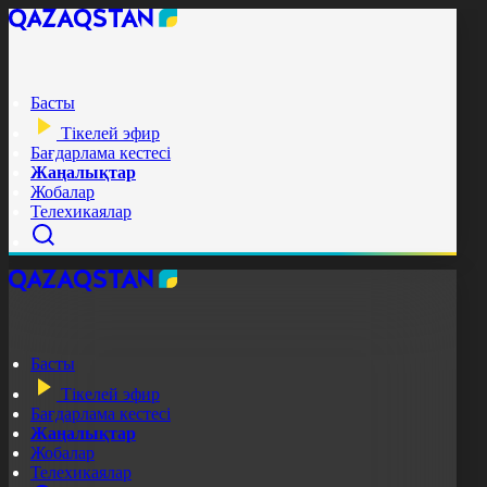
Басты
Тікелей эфир
Бағдарлама кестесі
Жаңалықтар
Жобалар
Телехикаялар
Басты
Тікелей эфир
Бағдарлама кестесі
Жаңалықтар
Жобалар
Телехикаялар