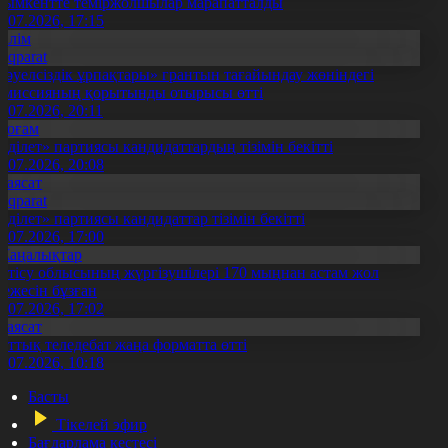
ымкентте теміржолшылар марапатталды
1.07.2026, 17:15
Білім
Aqparat
Тәуелсіздік ұрпақтары» грантын тағайындау жөніндегі
омиссияның қорытынды отырысы өтті
1.07.2026, 20:11
Қоғам
Әділет» партиясы кандидаттардың тізімін бекітті
0.07.2026, 20:08
Саясат
Aqparat
Әділет» партиясы кандидаттар тізімін бекітті
0.07.2026, 17:00
Жаңалықтар
етісу облысының жүргізушілері 170 мыңнан астам жол
режесін бұзған
1.07.2026, 17:02
Саясат
лттық теледебат жаңа форматта өтті
0.07.2026, 10:18
Басты
Тікелей эфир
Бағдарлама кестесі