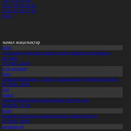
9
10
11
12
13
14
5
16
17
18
19
20
21
2
23
24
25
26
27
28
9
30
31
анымал жаңалықтар
Қоғам
нді салалық дәрігерге қаралу үшін терапевт жолдамасы
ажет емес
0.07.2026, 20:05
Басты ақпарат
Спорт
Болашақ ойындары – 2026» халықаралық турнирі басталды
0.07.2026, 10:01
Білім
Aqparat
апондар Қазақстан өсімдіктерін зерттеп жүр
4.08.2026, 17:30
Қоғам
ұрылтай сайлауына үміткерлердің тізімі бекітілді
3.07.2026, 20:03
Жаңалықтар