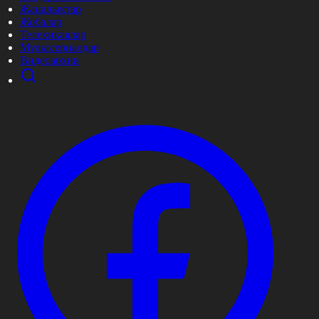
Жаңалықтар
Жобалар
Телехикаялар
Мультсериалдар
Видеоархив