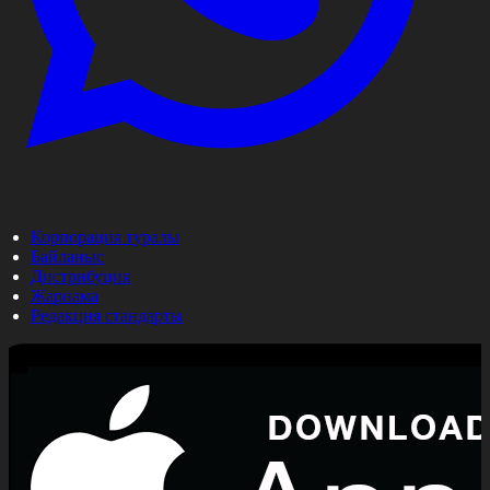
Корпорация туралы
Байланыс
Дистрибуция
Жарнама
Редакция стандарты