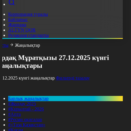
Корпорация туралы
Байланыс
Жарнама
ALTYN QOR
Редакция стандарты
асты
Жаңалықтар
Ардақ Мұратқызы 27.12.2025 күнгі
жаңалықтары
7.12.2025 күнгі жаңалықтар
Фильтрді тазалау
Барлық жаңалықтар
#Жолдау 2025
#Құрылтай - 2026
#Апта
#Ресми оқиғалар
#«Таза Қазақстан»
#Қоғам