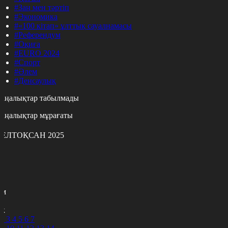
#Заң мен тәртіп
#Экономика
#«100 кітап» ұлттық сауалнамасы
#Референдум
#Оқиға
#EURO 2024
#Спорт
#Әлем
#Денсаулық
аңалықтар табылмады
аңалықтар мұрағаты
ЕЛТОҚСАН 2025
с
с
р
с
м
н
к
2
3
4
5
6
7