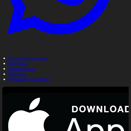
Корпорация туралы
Байланыс
Дистрибуция
Жарнама
Редакция стандарты