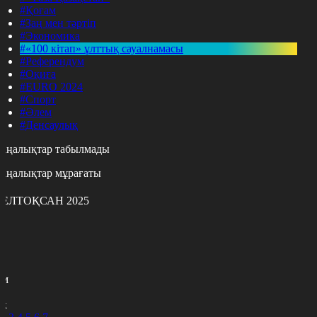
#Қоғам
#Заң мен тәртіп
#Экономика
#«100 кітап» ұлттық сауалнамасы
#Референдум
#Оқиға
#EURO 2024
#Спорт
#Әлем
#Денсаулық
аңалықтар табылмады
аңалықтар мұрағаты
ЕЛТОҚСАН 2025
с
с
р
с
м
н
к