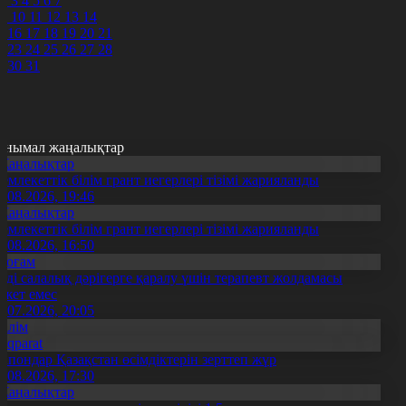
2
3
4
5
6
7
9
10
11
12
13
14
5
16
17
18
19
20
21
2
23
24
25
26
27
28
9
30
31
анымал жаңалықтар
Жаңалықтар
емлекеттік білім грант иегерлері тізімі жарияланды
7.08.2026, 19:46
Жаңалықтар
емлекеттік білім грант иегерлері тізімі жарияланды
7.08.2026, 16:50
Қоғам
нді салалық дәрігерге қаралу үшін терапевт жолдамасы
ажет емес
0.07.2026, 20:05
Білім
Aqparat
апондар Қазақстан өсімдіктерін зерттеп жүр
4.08.2026, 17:30
Жаңалықтар