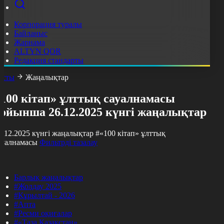
Корпорация туралы
Байланыс
Жарнама
ALTYN QOR
Редакция стандарты
асты
Жаңалықтар
«100 кітап» ұлттық сауалнамасы
бойынша 26.12.2025 күнгі жаңалықтар
6.12.2025 күнгі жаңалықтар
#«100 кітап» ұлттық
ауалнамасы
Фильтрді тазалау
Барлық жаңалықтар
#Жолдау 2025
#Құрылтай - 2026
#Апта
#Ресми оқиғалар
#«Таза Қазақстан»