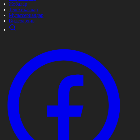
Жобалар
Телехикаялар
Мультсериалдар
Видеоархив