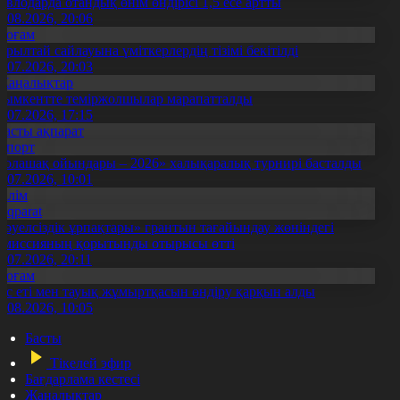
авлодарда отандық өнім өндірісі 1,5 есе артты
5.08.2026, 20:06
Қоғам
ұрылтай сайлауына үміткерлердің тізімі бекітілді
3.07.2026, 20:03
Жаңалықтар
ымкентте теміржолшылар марапатталды
1.07.2026, 17:15
Басты ақпарат
Спорт
Болашақ ойындары – 2026» халықаралық турнирі басталды
0.07.2026, 10:01
Білім
Aqparat
Тәуелсіздік ұрпақтары» грантын тағайындау жөніндегі
омиссияның қорытынды отырысы өтті
1.07.2026, 20:11
Қоғам
ұс еті мен тауық жұмыртқасын өндіру қарқын алды
7.08.2026, 10:05
Басты
Тікелей эфир
Бағдарлама кестесі
Жаңалықтар