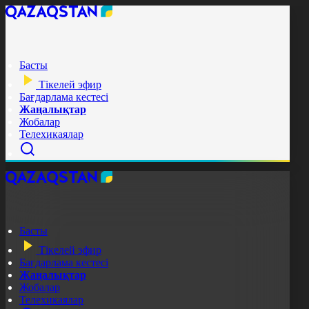
Басты
Тікелей эфир
Бағдарлама кестесі
Жаңалықтар
Жобалар
Телехикаялар
Басты
Тікелей эфир
Бағдарлама кестесі
Жаңалықтар
Жобалар
Телехикаялар