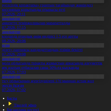
Aqparat
Тәуелсіздік ұрпақтары» грантын тағайындау жөніндегі
омиссияның қорытынды отырысы өтті
1.07.2026, 20:11
Жаңалықтар
ымкентте теміржолшылар марапатталды
1.07.2026, 17:15
Жаңалықтар
авлодарда отандық өнім өндірісі 1,5 есе артты
5.08.2026, 20:06
Қоғам
Әділет» партиясы кандидаттардың тізімін бекітті
0.07.2026, 20:08
Жаңалықтар
қмола облысында тұрақты жұмыстың арқасында әлеуметтік
өмек алатын отбасылар саны 50%-ға қысқарды
1.07.2026, 17:03
Жаңалықтар
етісу облысының жүргізушілері 170 мыңнан астам жол
режесін бұзған
1.07.2026, 17:02
Басты
Тікелей эфир
Бағдарлама кестесі