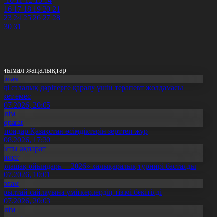
9
10
11
12
13
14
5
16
17
18
19
20
21
2
23
24
25
26
27
28
9
30
31
анымал жаңалықтар
Қоғам
нді салалық дәрігерге қаралу үшін терапевт жолдамасы
ажет емес
0.07.2026, 20:05
Білім
Aqparat
апондар Қазақстан өсімдіктерін зерттеп жүр
4.08.2026, 17:30
Басты ақпарат
Спорт
Болашақ ойындары – 2026» халықаралық турнирі басталды
0.07.2026, 10:01
Қоғам
ұрылтай сайлауына үміткерлердің тізімі бекітілді
3.07.2026, 20:03
Білім