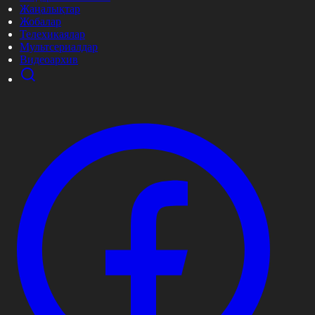
Жаңалықтар
Жобалар
Телехикаялар
Мультсериалдар
Видеоархив