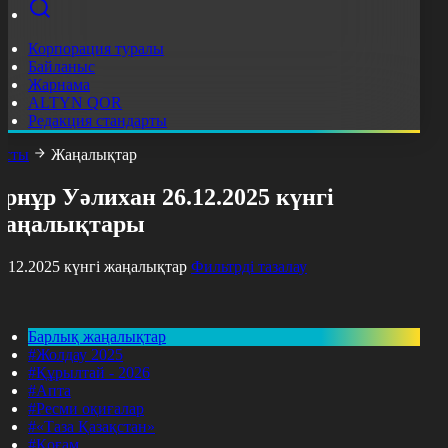
Корпорация туралы
Байланыс
Жарнама
ALTYN QOR
Редакция стандарты
асты
Жаңалықтар
рнұр Уәлихан 26.12.2025 күнгі
жаңалықтары
6.12.2025 күнгі жаңалықтар
Фильтрді тазалау
Барлық жаңалықтар
#Жолдау 2025
#Құрылтай - 2026
#Апта
#Ресми оқиғалар
#«Таза Қазақстан»
#Қоғам