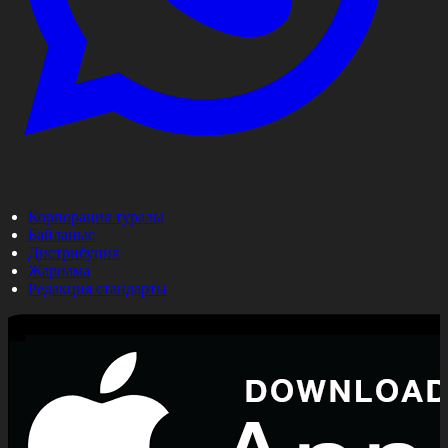
Корпорация туралы
Байланыс
Дистрибуция
Жарнама
Редакция стандарты