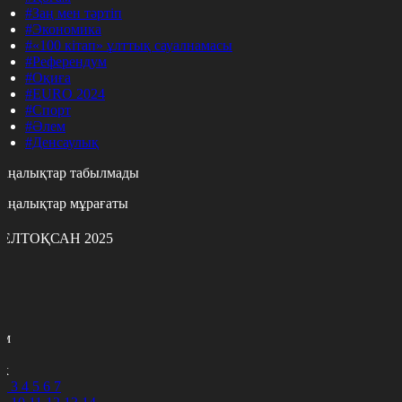
#Заң мен тәртіп
#Экономика
#«100 кітап» ұлттық сауалнамасы
#Референдум
#Оқиға
#EURO 2024
#Спорт
#Әлем
#Денсаулық
аңалықтар табылмады
аңалықтар мұрағаты
ЕЛТОҚСАН 2025
с
с
р
с
м
н
к
2
3
4
5
6
7