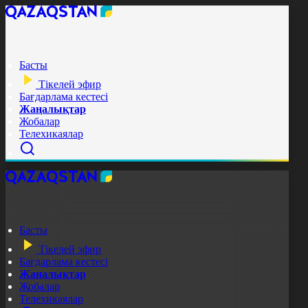
Басты
Тікелей эфир
Бағдарлама кестесі
Жаңалықтар
Жобалар
Телехикаялар
Басты
Тікелей эфир
Бағдарлама кестесі
Жаңалықтар
Жобалар
Телехикаялар