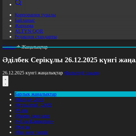
Корпорация туралы
Байланыс
Жарнама
ALTYN QOR
Редакция стандарты
Басты
Жаңалықтар
Әділбек Серікұлы 26.12.2025 күнгі жа
26.12.2025 күнгі жаңалықтар
Фильтрді тазалау
Барлық жаңалықтар
#Жолдау 2025
#Құрылтай - 2026
#Апта
#Ресми оқиғалар
#«Таза Қазақстан»
#Қоғам
#Заң мен тәртіп