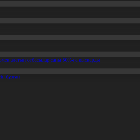
өмек алатын отбасылар саны 50%-ға қысқарды
ін бұзған