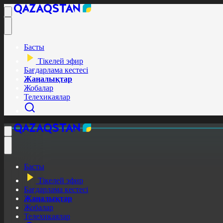
Басты
Тікелей эфир
Бағдарлама кестесі
Жаңалықтар
Жобалар
Телехикаялар
Басты
Тікелей эфир
Бағдарлама кестесі
Жаңалықтар
Жобалар
Телехикаялар