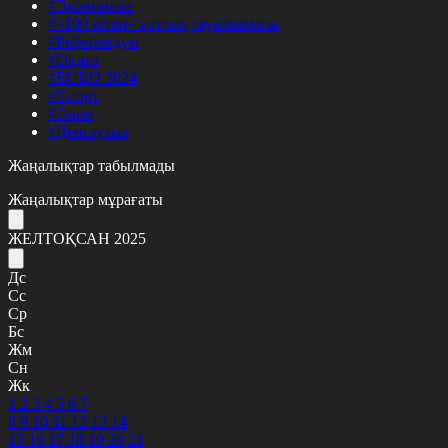
#Экономика
#«100 кітап» ұлттық сауалнамасы
#Референдум
#Оқиға
#EURO 2024
#Спорт
#Әлем
#Денсаулық
Жаңалықтар табылмады
Жаңалықтар мұрағаты
ЖЕЛТОҚСАН 2025
Дс
Сс
Ср
Бс
Жм
Сн
Жк
1
2
3
4
5
6
7
8
9
10
11
12
13
14
15
16
17
18
19
20
21