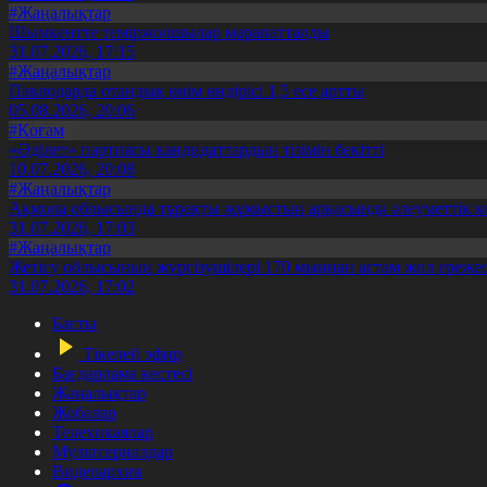
#Жаңалықтар
Шымкентте теміржолшылар марапатталды
31.07.2026, 17:15
#Жаңалықтар
Павлодарда отандық өнім өндірісі 1,5 есе артты
05.08.2026, 20:06
#Қоғам
«Әділет» партиясы кандидаттардың тізімін бекітті
10.07.2026, 20:08
#Жаңалықтар
Ақмола облысында тұрақты жұмыстың арқасында әлеуметтік к
31.07.2026, 17:03
#Жаңалықтар
Жетісу облысының жүргізушілері 170 мыңнан астам жол ережес
31.07.2026, 17:02
Басты
Тікелей эфир
Бағдарлама кестесі
Жаңалықтар
Жобалар
Телехикаялар
Мультсериалдар
Видеоархив