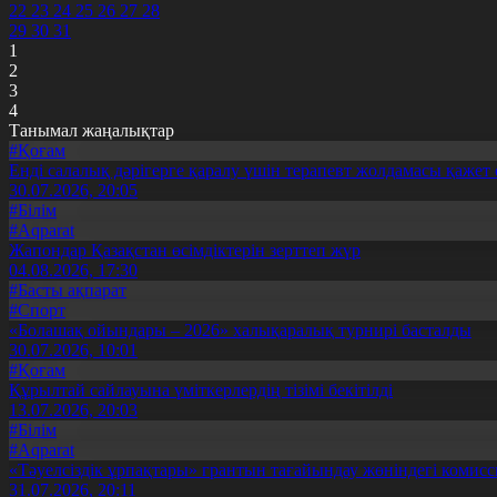
22
23
24
25
26
27
28
29
30
31
1
2
3
4
Танымал жаңалықтар
#Қоғам
Енді салалық дәрігерге қаралу үшін терапевт жолдамасы қажет 
30.07.2026, 20:05
#Білім
#Aqparat
Жапондар Қазақстан өсімдіктерін зерттеп жүр
04.08.2026, 17:30
#Басты ақпарат
#Спорт
«Болашақ ойындары – 2026» халықаралық турнирі басталды
30.07.2026, 10:01
#Қоғам
Құрылтай сайлауына үміткерлердің тізімі бекітілді
13.07.2026, 20:03
#Білім
#Aqparat
«Тәуелсіздік ұрпақтары» грантын тағайындау жөніндегі коми
31.07.2026, 20:11