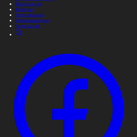
Жаңалықтар
Жобалар
Телехикаялар
Мультсериалдар
Видеоархив