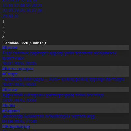
8
9
10
11
12
13
14
15
16
17
18
19
20
21
22
23
24
25
26
27
28
29
30
31
1
2
3
4
Танымал жаңалықтар
#Қоғам
Енді салалық дәрігерге қаралу үшін терапевт жолдамасы
қажет емес
30.07.2026, 20:05
#Басты ақпарат
#Спорт
«Болашақ ойындары – 2026» халықаралық турнирі басталды
30.07.2026, 10:01
#Қоғам
Құрылтай сайлауына үміткерлердің тізімі бекітілді
13.07.2026, 20:03
#Білім
#Aqparat
Жапондар Қазақстан өсімдіктерін зерттеп жүр
04.08.2026, 17:30
#Жаңалықтар