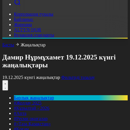
Корпорация туралы
Байланыс
Жарнама
ALTYN QOR
Редакция стандарты
Басты
Жаңалықтар
Дамир Нұрмұхамет 19.12.2025 күнгі
жаңалықтары
19.12.2025 күнгі жаңалықтар
Фильтрді тазалау
Барлық жаңалықтар
#Жолдау 2025
#Құрылтай - 2026
#Апта
#Ресми оқиғалар
#«Таза Қазақстан»
#Қоғам