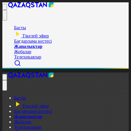
Басты
Тікелей эфир
Бағдарлама кестесі
Жаңалықтар
Жобалар
Телехикаялар
Басты
Тікелей эфир
Бағдарлама кестесі
Жаңалықтар
Жобалар
Телехикаялар