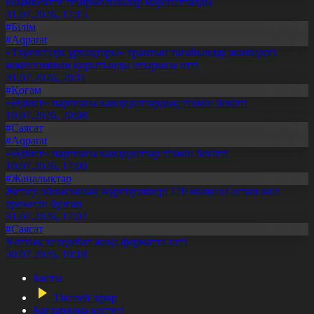
Шымкентте теміржолшылар марапатталды
31.07.2026, 17:15
#Білім
#Aqparat
«Тәуелсіздік ұрпақтары» грантын тағайындау жөніндегі
комиссияның қорытынды отырысы өтті
31.07.2026, 20:11
#Қоғам
«Әділет» партиясы кандидаттардың тізімін бекітті
10.07.2026, 20:08
#Саясат
#Aqparat
«Әділет» партиясы кандидаттар тізімін бекітті
10.07.2026, 17:00
#Жаңалықтар
Жетісу облысының жүргізушілері 170 мыңнан астам жол
ережесін бұзған
31.07.2026, 17:02
#Саясат
Ұлттық теледебат жаңа форматта өтті
30.07.2026, 10:18
Басты
Тікелей эфир
Бағдарлама кестесі