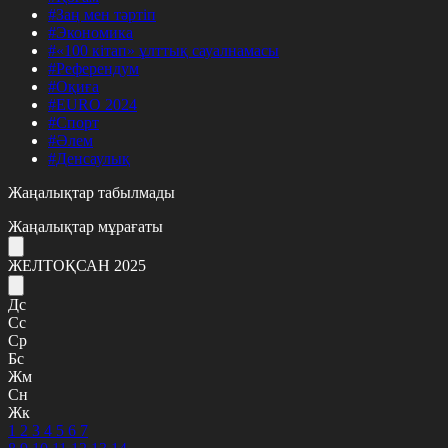
#Заң мен тәртіп
#Экономика
#«100 кітап» ұлттық сауалнамасы
#Референдум
#Оқиға
#EURO 2024
#Спорт
#Әлем
#Денсаулық
Жаңалықтар табылмады
Жаңалықтар мұрағаты
ЖЕЛТОҚСАН 2025
Дс
Сс
Ср
Бс
Жм
Сн
Жк
1
2
3
4
5
6
7