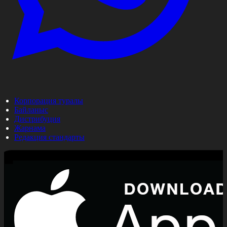
Корпорация туралы
Байланыс
Дистрибуция
Жарнама
Редакция стандарты