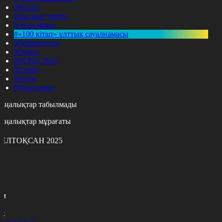
#Қоғам
#Заң мен тәртіп
#Экономика
#«100 кітап» ұлттық сауалнамасы
#Референдум
#Оқиға
#EURO 2024
#Спорт
#Әлем
#Денсаулық
аңалықтар табылмады
аңалықтар мұрағаты
ЕЛТОҚСАН 2025
с
с
р
с
м
н
к