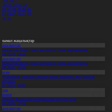
2
3
4
5
6
7
9
10
11
12
13
14
5
16
17
18
19
20
21
2
23
24
25
26
27
28
9
30
31
анымал жаңалықтар
Жаңалықтар
емлекеттік білім грант иегерлері тізімі жарияланды
7.08.2026, 19:46
Жаңалықтар
емлекеттік білім грант иегерлері тізімі жарияланды
7.08.2026, 16:50
Қоғам
нді салалық дәрігерге қаралу үшін терапевт жолдамасы
ажет емес
0.07.2026, 20:05
Білім
Aqparat
апондар Қазақстан өсімдіктерін зерттеп жүр
4.08.2026, 17:30
Жаңалықтар