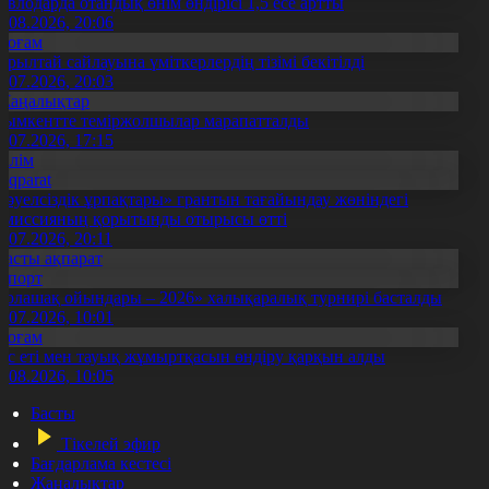
авлодарда отандық өнім өндірісі 1,5 есе артты
5.08.2026, 20:06
Қоғам
ұрылтай сайлауына үміткерлердің тізімі бекітілді
3.07.2026, 20:03
Жаңалықтар
ымкентте теміржолшылар марапатталды
1.07.2026, 17:15
Білім
Aqparat
Тәуелсіздік ұрпақтары» грантын тағайындау жөніндегі
омиссияның қорытынды отырысы өтті
1.07.2026, 20:11
Басты ақпарат
Спорт
Болашақ ойындары – 2026» халықаралық турнирі басталды
0.07.2026, 10:01
Қоғам
ұс еті мен тауық жұмыртқасын өндіру қарқын алды
7.08.2026, 10:05
Басты
Тікелей эфир
Бағдарлама кестесі
Жаңалықтар