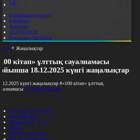
Корпорация туралы
Байланыс
Жарнама
ALTYN QOR
Редакция стандарты
асты
Жаңалықтар
«100 кітап» ұлттық сауалнамасы
бойынша 18.12.2025 күнгі жаңалықтар
8.12.2025 күнгі жаңалықтар
#«100 кітап» ұлттық
ауалнамасы
Фильтрді тазалау
Барлық жаңалықтар
#Жолдау 2025
#Құрылтай - 2026
#Апта
#Ресми оқиғалар
#«Таза Қазақстан»