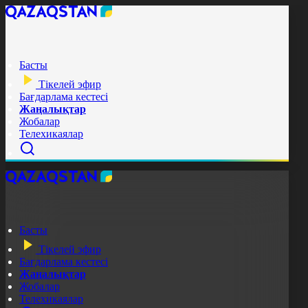
Басты
Тікелей эфир
Бағдарлама кестесі
Жаңалықтар
Жобалар
Телехикаялар
Басты
Тікелей эфир
Бағдарлама кестесі
Жаңалықтар
Жобалар
Телехикаялар