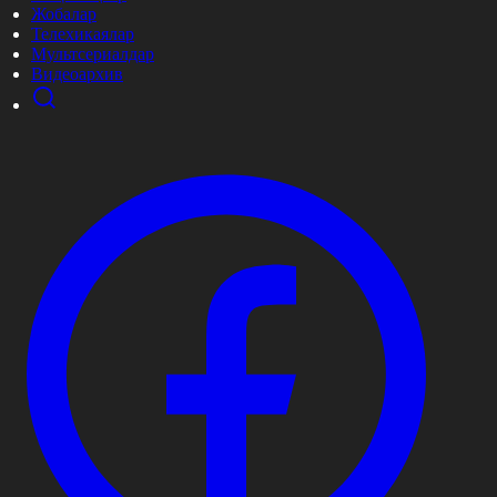
Жобалар
Телехикаялар
Мультсериалдар
Видеоархив