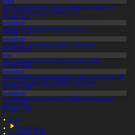
Aqparat
Тәуелсіздік ұрпақтары» грантын тағайындау жөніндегі
омиссияның қорытынды отырысы өтті
1.07.2026, 20:11
Жаңалықтар
ымкентте теміржолшылар марапатталды
1.07.2026, 17:15
Жаңалықтар
авлодарда отандық өнім өндірісі 1,5 есе артты
5.08.2026, 20:06
Қоғам
Әділет» партиясы кандидаттардың тізімін бекітті
0.07.2026, 20:08
Жаңалықтар
қмола облысында тұрақты жұмыстың арқасында әлеуметтік
өмек алатын отбасылар саны 50%-ға қысқарды
1.07.2026, 17:03
Жаңалықтар
етісу облысының жүргізушілері 170 мыңнан астам жол
режесін бұзған
1.07.2026, 17:02
Басты
Тікелей эфир
Бағдарлама кестесі