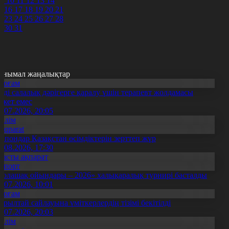
9
10
11
12
13
14
5
16
17
18
19
20
21
2
23
24
25
26
27
28
9
30
31
анымал жаңалықтар
Қоғам
нді салалық дәрігерге қаралу үшін терапевт жолдамасы
ажет емес
0.07.2026, 20:05
Білім
Aqparat
апондар Қазақстан өсімдіктерін зерттеп жүр
4.08.2026, 17:30
Басты ақпарат
Спорт
Болашақ ойындары – 2026» халықаралық турнирі басталды
0.07.2026, 10:01
Қоғам
ұрылтай сайлауына үміткерлердің тізімі бекітілді
3.07.2026, 20:03
Білім