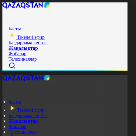
Басты
Тікелей эфир
Бағдарлама кестесі
Жаңалықтар
Жобалар
Телехикаялар
Басты
Тікелей эфир
Бағдарлама кестесі
Жаңалықтар
Жобалар
Телехикаялар