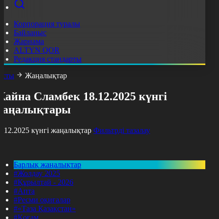
Корпорация туралы
Байланыс
Жарнама
ALTYN QOR
Редакция стандарты
асты
Жаңалықтар
айна Сламбек 18.12.2025 күнгі
жаңалықтары
8.12.2025 күнгі жаңалықтар
Фильтрді тазалау
Барлық жаңалықтар
#Жолдау 2025
#Құрылтай - 2026
#Апта
#Ресми оқиғалар
#«Таза Қазақстан»
#Қоғам