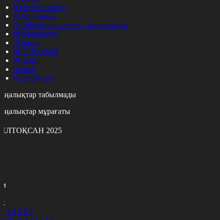
#Заң мен тәртіп
#Экономика
#«100 кітап» ұлттық сауалнамасы
#Референдум
#Оқиға
#EURO 2024
#Спорт
#Әлем
#Денсаулық
аңалықтар табылмады
аңалықтар мұрағаты
ЕЛТОҚСАН 2025
с
с
р
с
м
н
к
2
3
4
5
6
7