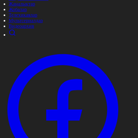
Жаңалықтар
Жобалар
Телехикаялар
Мультсериалдар
Видеоархив