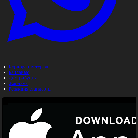
Корпорация туралы
Байланыс
Дистрибуция
Жарнама
Редакция стандарты