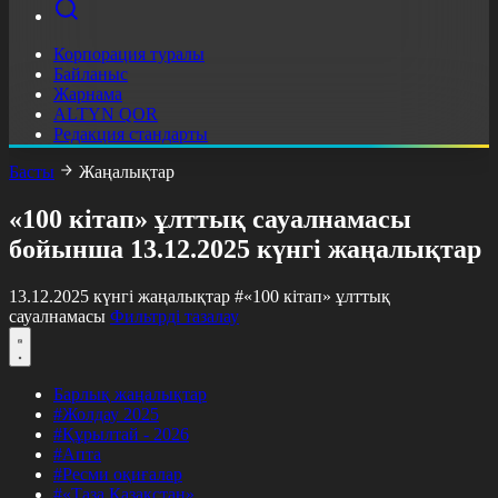
Корпорация туралы
Байланыс
Жарнама
ALTYN QOR
Редакция стандарты
Басты
Жаңалықтар
«100 кітап» ұлттық сауалнамасы
бойынша 13.12.2025 күнгі жаңалықтар
13.12.2025 күнгі жаңалықтар
#«100 кітап» ұлттық
сауалнамасы
Фильтрді тазалау
Барлық жаңалықтар
#Жолдау 2025
#Құрылтай - 2026
#Апта
#Ресми оқиғалар
#«Таза Қазақстан»