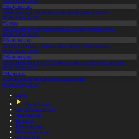
13.07.2026, 20:03
#Жаңалықтар
Түпқарағанда балық шаруашылығы дамып келеді
07.08.2026, 17:09
#Қоғам
Құс еті мен тауық жұмыртқасын өндіру қарқын алды
07.08.2026, 10:05
#Жаңалықтар
Мерейлі отбасы – тәрбие мен дәстүр сабақтастығы
07.08.2026, 20:19
#Жаңалықтар
Ақмола облысында 157 науқас трансплантацияға мұқтаж
06.08.2026, 17:11
#Мәдениет
Ұлттық архивтің құрылғанына 20 жыл
05.08.2026, 20:03
Басты
Тікелей эфир
Бағдарлама кестесі
Жаңалықтар
Жобалар
Телехикаялар
Мультсериалдар
Видеоархив