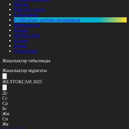
#Қоғам
#Заң мен тәртіп
#Экономика
#«100 кітап» ұлттық сауалнамасы
#Референдум
#Оқиға
#EURO 2024
#Спорт
#Әлем
#Денсаулық
Жаңалықтар табылмады
Жаңалықтар мұрағаты
ЖЕЛТОҚСАН 2025
Дс
Сс
Ср
Бс
Жм
Сн
Жк