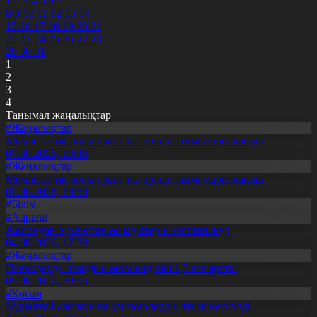
1
2
3
4
5
6
7
8
9
10
11
12
13
14
15
16
17
18
19
20
21
22
23
24
25
26
27
28
29
30
31
1
2
3
4
Танымал жаңалықтар
#Жаңалықтар
Мемлекеттік білім грант иегерлері тізімі жарияланды
07.08.2026, 19:46
#Жаңалықтар
Мемлекеттік білім грант иегерлері тізімі жарияланды
07.08.2026, 16:50
#Білім
#Aqparat
Жапондар Қазақстан өсімдіктерін зерттеп жүр
04.08.2026, 17:30
#Жаңалықтар
Павлодарда отандық өнім өндірісі 1,5 есе артты
05.08.2026, 20:06
#Қоғам
Құрылтай сайлауына үміткерлердің тізімі бекітілді