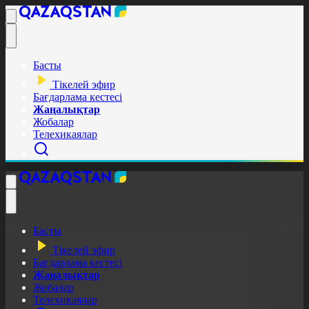
Басты
Тікелей эфир
Бағдарлама кестесі
Жаңалықтар
Жобалар
Телехикаялар
Басты
Тікелей эфир
Бағдарлама кестесі
Жаңалықтар
Жобалар
Телехикаялар