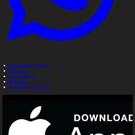
Корпорация туралы
Байланыс
Дистрибуция
Жарнама
Редакция стандарты