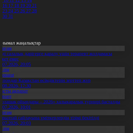
9
10
11
12
13
14
5
16
17
18
19
20
21
2
23
24
25
26
27
28
9
30
31
анымал жаңалықтар
Қоғам
нді салалық дәрігерге қаралу үшін терапевт жолдамасы
ажет емес
0.07.2026, 20:05
Білім
Aqparat
апондар Қазақстан өсімдіктерін зерттеп жүр
4.08.2026, 17:30
Басты ақпарат
Спорт
Болашақ ойындары – 2026» халықаралық турнирі басталды
0.07.2026, 10:01
Қоғам
ұрылтай сайлауына үміткерлердің тізімі бекітілді
3.07.2026, 20:03
Білім