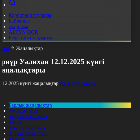
Корпорация туралы
Байланыс
Жарнама
ALTYN QOR
Редакция стандарты
асты
Жаңалықтар
рнұр Уәлихан 12.12.2025 күнгі
жаңалықтары
2.12.2025 күнгі жаңалықтар
Фильтрді тазалау
Барлық жаңалықтар
#Жолдау 2025
#Құрылтай - 2026
#Апта
#Ресми оқиғалар
#«Таза Қазақстан»
#Қоғам