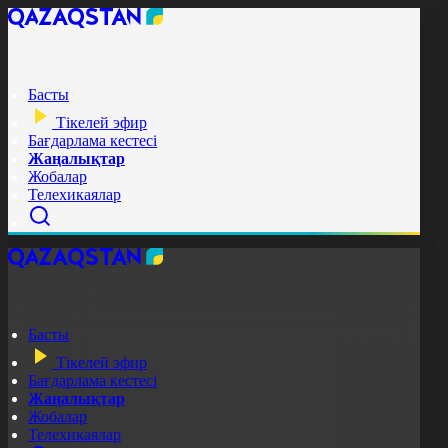
Басты
Тікелей эфир
Бағдарлама кестесі
Жаңалықтар
Жобалар
Телехикаялар
Басты
Тікелей эфир
Бағдарлама кестесі
Жаңалықтар
Жобалар
Телехикаялар