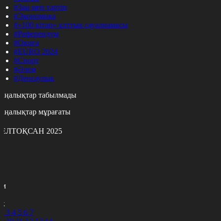
#Заң мен тәртіп
#Экономика
#«100 кітап» ұлттық сауалнамасы
#Референдум
#Оқиға
#EURO 2024
#Спорт
#Әлем
#Денсаулық
аңалықтар табылмады
аңалықтар мұрағаты
ЕЛТОҚСАН 2025
с
с
р
с
м
н
к
2
3
4
5
6
7