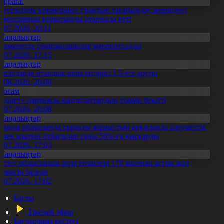
Aqparat
Тәуелсіздік ұрпақтары» грантын тағайындау жөніндегі
омиссияның қорытынды отырысы өтті
1.07.2026, 20:11
Жаңалықтар
ымкентте теміржолшылар марапатталды
1.07.2026, 17:15
Жаңалықтар
авлодарда отандық өнім өндірісі 1,5 есе артты
5.08.2026, 20:06
Қоғам
Әділет» партиясы кандидаттардың тізімін бекітті
0.07.2026, 20:08
Жаңалықтар
қмола облысында тұрақты жұмыстың арқасында әлеуметтік
өмек алатын отбасылар саны 50%-ға қысқарды
1.07.2026, 17:03
Жаңалықтар
етісу облысының жүргізушілері 170 мыңнан астам жол
режесін бұзған
1.07.2026, 17:02
Басты
Тікелей эфир
Бағдарлама кестесі