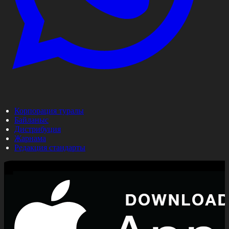
Корпорация туралы
Байланыс
Дистрибуция
Жарнама
Редакция стандарты