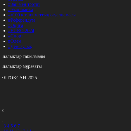
#Заң мен тәртіп
#Экономика
#«100 кітап» ұлттық сауалнамасы
#Референдум
#Оқиға
#EURO 2024
#Спорт
#Әлем
#Денсаулық
аңалықтар табылмады
аңалықтар мұрағаты
ЕЛТОҚСАН 2025
с
с
р
с
м
н
к
2
3
4
5
6
7