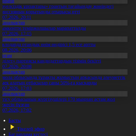
Aqparat
Тәуелсіздік ұрпақтары» грантын тағайындау жөніндегі
омиссияның қорытынды отырысы өтті
1.07.2026, 20:11
Жаңалықтар
ымкентте теміржолшылар марапатталды
1.07.2026, 17:15
Жаңалықтар
авлодарда отандық өнім өндірісі 1,5 есе артты
5.08.2026, 20:06
Қоғам
Әділет» партиясы кандидаттардың тізімін бекітті
0.07.2026, 20:08
Жаңалықтар
қмола облысында тұрақты жұмыстың арқасында әлеуметтік
өмек алатын отбасылар саны 50%-ға қысқарды
1.07.2026, 17:03
Жаңалықтар
етісу облысының жүргізушілері 170 мыңнан астам жол
режесін бұзған
1.07.2026, 17:02
Басты
Тікелей эфир
Бағдарлама кестесі