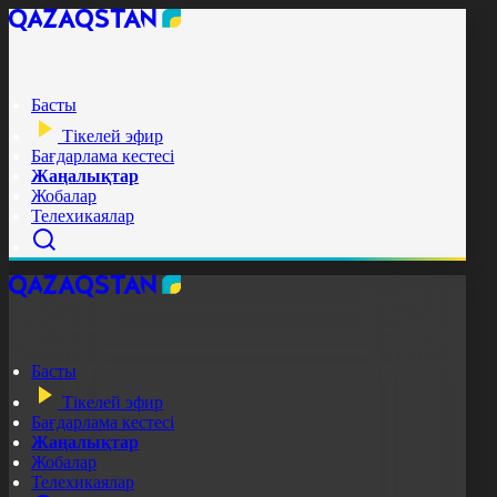
Басты
Тікелей эфир
Бағдарлама кестесі
Жаңалықтар
Жобалар
Телехикаялар
Басты
Тікелей эфир
Бағдарлама кестесі
Жаңалықтар
Жобалар
Телехикаялар