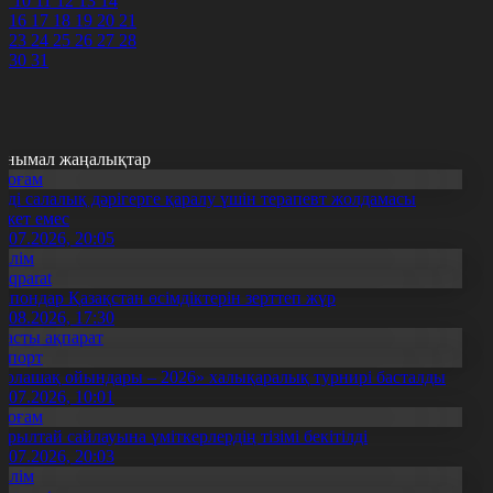
9
10
11
12
13
14
5
16
17
18
19
20
21
2
23
24
25
26
27
28
9
30
31
анымал жаңалықтар
Қоғам
нді салалық дәрігерге қаралу үшін терапевт жолдамасы
ажет емес
0.07.2026, 20:05
Білім
Aqparat
апондар Қазақстан өсімдіктерін зерттеп жүр
4.08.2026, 17:30
Басты ақпарат
Спорт
Болашақ ойындары – 2026» халықаралық турнирі басталды
0.07.2026, 10:01
Қоғам
ұрылтай сайлауына үміткерлердің тізімі бекітілді
3.07.2026, 20:03
Білім