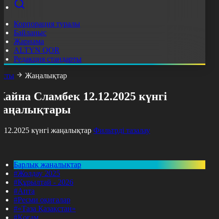
Корпорация туралы
Байланыс
Жарнама
ALTYN QOR
Редакция стандарты
асты
Жаңалықтар
айна Сламбек 12.12.2025 күнгі
жаңалықтары
2.12.2025 күнгі жаңалықтар
Фильтрді тазалау
Барлық жаңалықтар
#Жолдау 2025
#Құрылтай - 2026
#Апта
#Ресми оқиғалар
#«Таза Қазақстан»
#Қоғам