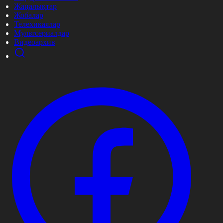
Жаңалықтар
Жобалар
Телехикаялар
Мультсериалдар
Видеоархив