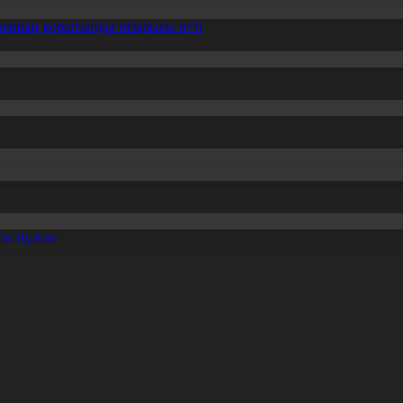
ссияның қорытынды отырысы өтті
ін бұзған