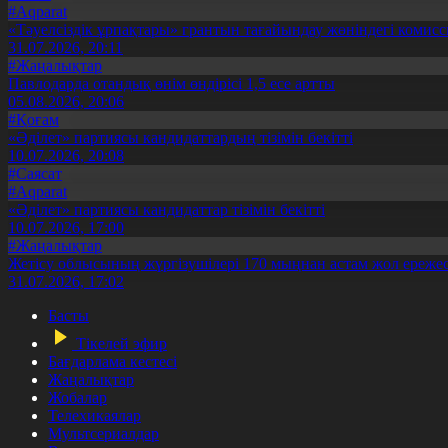
#Aqparat
«Тәуелсіздік ұрпақтары» грантын тағайындау жөніндегі коми
31.07.2026, 20:11
#Жаңалықтар
Павлодарда отандық өнім өндірісі 1,5 есе артты
05.08.2026, 20:06
#Қоғам
«Әділет» партиясы кандидаттардың тізімін бекітті
10.07.2026, 20:08
#Саясат
#Aqparat
«Әділет» партиясы кандидаттар тізімін бекітті
10.07.2026, 17:00
#Жаңалықтар
Жетісу облысының жүргізушілері 170 мыңнан астам жол ережес
31.07.2026, 17:02
Басты
Тікелей эфир
Бағдарлама кестесі
Жаңалықтар
Жобалар
Телехикаялар
Мультсериалдар