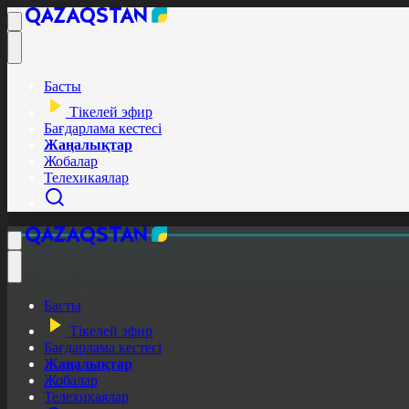
Басты
Тікелей эфир
Бағдарлама кестесі
Жаңалықтар
Жобалар
Телехикаялар
Басты
Тікелей эфир
Бағдарлама кестесі
Жаңалықтар
Жобалар
Телехикаялар