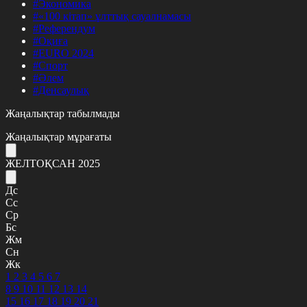
#Экономика
#«100 кітап» ұлттық сауалнамасы
#Референдум
#Оқиға
#EURO 2024
#Спорт
#Әлем
#Денсаулық
Жаңалықтар табылмады
Жаңалықтар мұрағаты
ЖЕЛТОҚСАН 2025
Дс
Сс
Ср
Бс
Жм
Сн
Жк
1
2
3
4
5
6
7
8
9
10
11
12
13
14
15
16
17
18
19
20
21