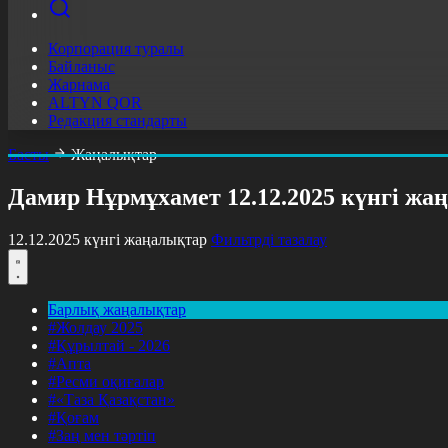
Корпорация туралы
Байланыс
Жарнама
ALTYN QOR
Редакция стандарты
Басты
Жаңалықтар
Дамир Нұрмұхамет 12.12.2025 күнгі ж
12.12.2025 күнгі жаңалықтар
Фильтрді тазалау
Барлық жаңалықтар
#Жолдау 2025
#Құрылтай - 2026
#Апта
#Ресми оқиғалар
#«Таза Қазақстан»
#Қоғам
#Заң мен тәртіп