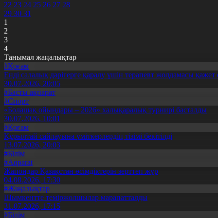
22
23
24
25
26
27
28
29
30
31
1
2
3
4
Танымал жаңалықтар
#Қоғам
Енді салалық дәрігерге қаралу үшін терапевт жолдамасы қажет 
30.07.2026, 20:05
#Басты ақпарат
#Спорт
«Болашақ ойындары – 2026» халықаралық турнирі басталды
30.07.2026, 10:01
#Қоғам
Құрылтай сайлауына үміткерлердің тізімі бекітілді
13.07.2026, 20:03
#Білім
#Aqparat
Жапондар Қазақстан өсімдіктерін зерттеп жүр
04.08.2026, 17:30
#Жаңалықтар
Шымкентте теміржолшылар марапатталды
31.07.2026, 17:15
#Білім