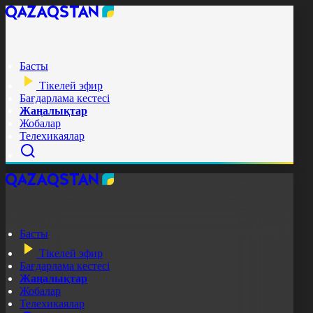
Басты
Тікелей эфир
Бағдарлама кестесі
Жаңалықтар
Жобалар
Телехикаялар
Басты
Тікелей эфир
Бағдарлама кестесі
Жаңалықтар
Жобалар
Телехикаялар