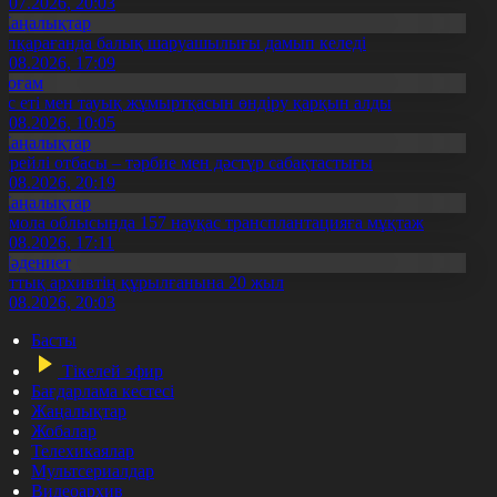
3.07.2026, 20:03
Жаңалықтар
үпқарағанда балық шаруашылығы дамып келеді
7.08.2026, 17:09
Қоғам
ұс еті мен тауық жұмыртқасын өндіру қарқын алды
7.08.2026, 10:05
Жаңалықтар
ерейлі отбасы – тәрбие мен дәстүр сабақтастығы
7.08.2026, 20:19
Жаңалықтар
қмола облысында 157 науқас трансплантацияға мұқтаж
6.08.2026, 17:11
Мәдениет
лттық архивтің құрылғанына 20 жыл
5.08.2026, 20:03
Басты
Тікелей эфир
Бағдарлама кестесі
Жаңалықтар
Жобалар
Телехикаялар
Мультсериалдар
Видеоархив