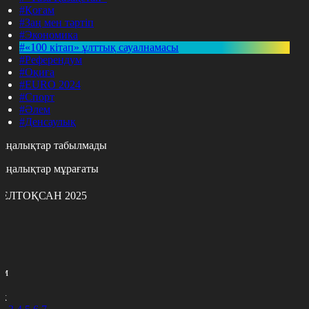
#Қоғам
#Заң мен тәртіп
#Экономика
#«100 кітап» ұлттық сауалнамасы
#Референдум
#Оқиға
#EURO 2024
#Спорт
#Әлем
#Денсаулық
аңалықтар табылмады
аңалықтар мұрағаты
ЕЛТОҚСАН 2025
с
с
р
с
м
н
к