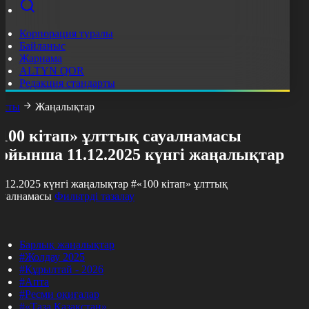
Корпорация туралы
Байланыс
Жарнама
ALTYN QOR
Редакция стандарты
асты
Жаңалықтар
«100 кітап» ұлттық сауалнамасы
бойынша 11.12.2025 күнгі жаңалықтар
1.12.2025 күнгі жаңалықтар
#«100 кітап» ұлттық
ауалнамасы
Фильтрді тазалау
Барлық жаңалықтар
#Жолдау 2025
#Құрылтай - 2026
#Апта
#Ресми оқиғалар
#«Таза Қазақстан»