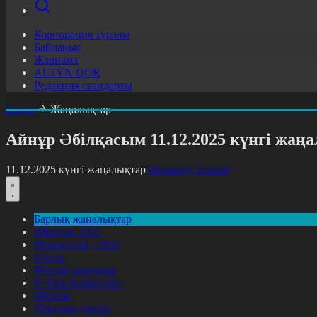
Корпорация туралы
Байланыс
Жарнама
ALTYN QOR
Редакция стандарты
Басты
Жаңалықтар
Айнұр Әбілқасым 11.12.2025 күнгі жа
11.12.2025 күнгі жаңалықтар
Фильтрді тазалау
Барлық жаңалықтар
#Жолдау 2025
#Құрылтай - 2026
#Апта
#Ресми оқиғалар
#«Таза Қазақстан»
#Қоғам
#Заң мен тәртіп