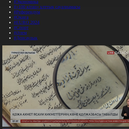
#Экономика
#«100 кітап» ұлттық сауалнамасы
#Референдум
#Оқиға
#EURO 2024
#Спорт
#Әлем
#Денсаулық