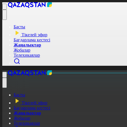
Басты
Тікелей эфир
Бағдарлама кестесі
Жаңалықтар
Жобалар
Телехикаялар
Басты
Тікелей эфир
Бағдарлама кестесі
Жаңалықтар
Жобалар
Телехикаялар