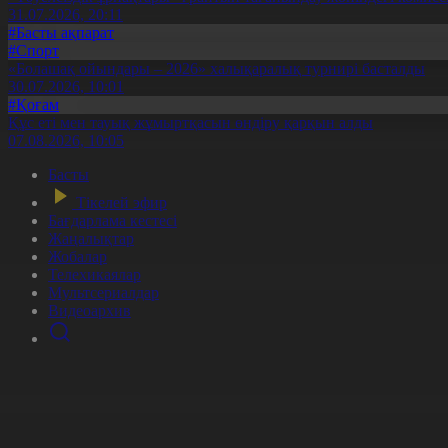
31.07.2026, 20:11
#Басты ақпарат
#Спорт
«Болашақ ойындары – 2026» халықаралық турнирі басталды
30.07.2026, 10:01
#Қоғам
Құс еті мен тауық жұмыртқасын өндіру қарқын алды
07.08.2026, 10:05
Басты
Тікелей эфир
Бағдарлама кестесі
Жаңалықтар
Жобалар
Телехикаялар
Мультсериалдар
Видеоархив