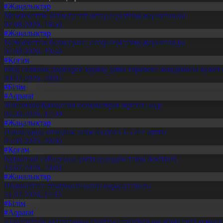
#Жаңалықтар
Мемлекеттік білім грант иегерлері тізімі жарияланды
07.08.2026, 16:50
#Жаңалықтар
Мемлекеттік білім грант иегерлері тізімі жарияланды
07.08.2026, 19:46
#Қоғам
Енді салалық дәрігерге қаралу үшін терапевт жолдамасы қажет 
30.07.2026, 20:05
#Білім
#Aqparat
Жапондар Қазақстан өсімдіктерін зерттеп жүр
04.08.2026, 17:30
#Жаңалықтар
Павлодарда отандық өнім өндірісі 1,5 есе артты
05.08.2026, 20:06
#Қоғам
Құрылтай сайлауына үміткерлердің тізімі бекітілді
13.07.2026, 20:03
#Жаңалықтар
Шымкентте теміржолшылар марапатталды
31.07.2026, 17:15
#Білім
#Aqparat
«Тәуелсіздік ұрпақтары» грантын тағайындау жөніндегі коми