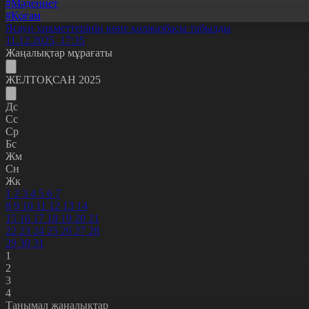
#Мәдениет
#Қоғам
Ясауи хикметтерінің көне қолжазбасы табылды
11.12.2025, 17:35
Жаңалықтар мұрағаты
ЖЕЛТОҚСАН 2025
Дс
Сс
Ср
Бс
Жм
Сн
Жк
1
2
3
4
5
6
7
8
9
10
11
12
13
14
15
16
17
18
19
20
21
22
23
24
25
26
27
28
29
30
31
1
2
3
4
Танымал жаңалықтар