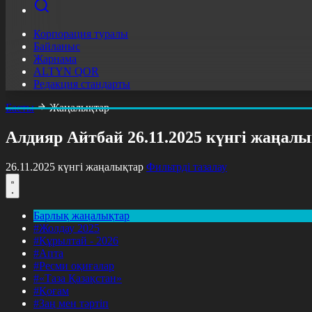
Корпорация туралы
Байланыс
Жарнама
ALTYN QOR
Редакция стандарты
Басты
Жаңалықтар
Алдияр Айтбай 26.11.2025 күнгі жаңал
26.11.2025 күнгі жаңалықтар
Фильтрді тазалау
Барлық жаңалықтар
#Жолдау 2025
#Құрылтай - 2026
#Апта
#Ресми оқиғалар
#«Таза Қазақстан»
#Қоғам
#Заң мен тәртіп