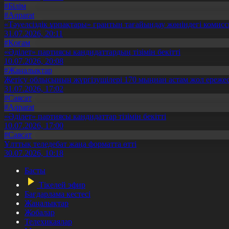
#Білім
#Aqparat
«Тәуелсіздік ұрпақтары» грантын тағайындау жөніндегі коми
31.07.2026, 20:11
#Қоғам
«Әділет» партиясы кандидаттардың тізімін бекітті
10.07.2026, 20:08
#Жаңалықтар
Жетісу облысының жүргізушілері 170 мыңнан астам жол ережес
31.07.2026, 17:02
#Саясат
#Aqparat
«Әділет» партиясы кандидаттар тізімін бекітті
10.07.2026, 17:00
#Саясат
Ұлттық теледебат жаңа форматта өтті
30.07.2026, 10:18
Басты
Тікелей эфир
Бағдарлама кестесі
Жаңалықтар
Жобалар
Телехикаялар