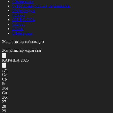
#Экономика
#«100 кітап» ұлттық сауалнамасы
#Референдум
#Оқиға
#EURO 2024
#Спорт
#Әлем
#Денсаулық
Жаңалықтар табылмады
Жаңалықтар мұрағаты
ҚАРАША 2025
Дс
Сс
Ср
Бс
Жм
Сн
Жк
27
28
29