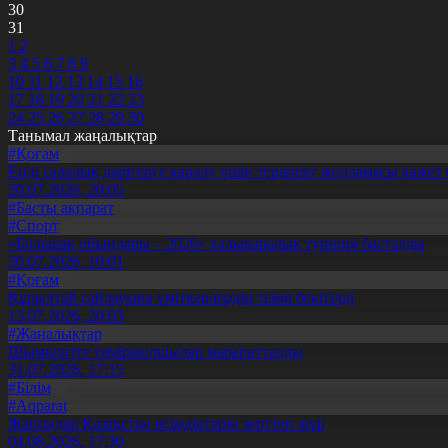
30
31
1
2
3
4
5
6
7
8
9
10
11
12
13
14
15
16
17
18
19
20
21
22
23
24
25
26
27
28
29
30
Танымал жаңалықтар
#Қоғам
Енді салалық дәрігерге қаралу үшін терапевт жолдамасы қажет 
30.07.2026, 20:05
#Басты ақпарат
#Спорт
«Болашақ ойындары – 2026» халықаралық турнирі басталды
30.07.2026, 10:01
#Қоғам
Құрылтай сайлауына үміткерлердің тізімі бекітілді
13.07.2026, 20:03
#Жаңалықтар
Шымкентте теміржолшылар марапатталды
31.07.2026, 17:15
#Білім
#Aqparat
Жапондар Қазақстан өсімдіктерін зерттеп жүр
04.08.2026, 17:30