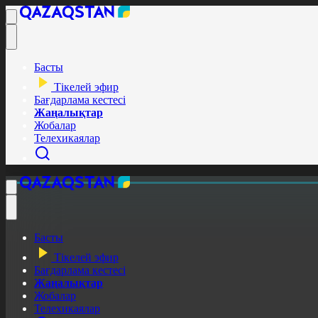
Басты
Тікелей эфир
Бағдарлама кестесі
Жаңалықтар
Жобалар
Телехикаялар
Басты
Тікелей эфир
Бағдарлама кестесі
Жаңалықтар
Жобалар
Телехикаялар