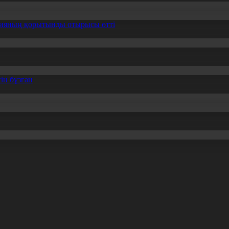
ссияның қорытынды отырысы өтті
ін бұзған