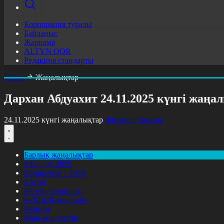
Корпорация туралы
Байланыс
Жарнама
ALTYN QOR
Редакция стандарты
Басты
Жаңалықтар
Дархан Абдуахит 24.11.2025 күнгі жаң
24.11.2025 күнгі жаңалықтар
Фильтрді тазалау
Барлық жаңалықтар
#Жолдау 2025
#Құрылтай - 2026
#Апта
#Ресми оқиғалар
#«Таза Қазақстан»
#Қоғам
#Заң мен тәртіп