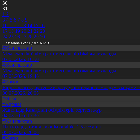
30
31
1
2
3
4
5
6
7
8
9
10
11
12
13
14
15
16
17
18
19
20
21
22
23
24
25
26
27
28
29
30
Танымал жаңалықтар
#Жаңалықтар
Мемлекеттік білім грант иегерлері тізімі жарияланды
07.08.2026, 16:50
#Жаңалықтар
Мемлекеттік білім грант иегерлері тізімі жарияланды
07.08.2026, 19:46
#Қоғам
Енді салалық дәрігерге қаралу үшін терапевт жолдамасы қажет 
30.07.2026, 20:05
#Білім
#Aqparat
Жапондар Қазақстан өсімдіктерін зерттеп жүр
04.08.2026, 17:30
#Жаңалықтар
Павлодарда отандық өнім өндірісі 1,5 есе артты
05.08.2026, 20:06
#Қоғам