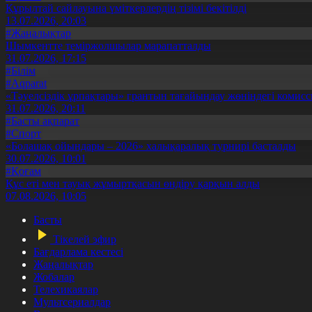
Құрылтай сайлауына үміткерлердің тізімі бекітілді
13.07.2026, 20:03
#Жаңалықтар
Шымкентте теміржолшылар марапатталды
31.07.2026, 17:15
#Білім
#Aqparat
«Тәуелсіздік ұрпақтары» грантын тағайындау жөніндегі коми
31.07.2026, 20:11
#Басты ақпарат
#Спорт
«Болашақ ойындары – 2026» халықаралық турнирі басталды
30.07.2026, 10:01
#Қоғам
Құс еті мен тауық жұмыртқасын өндіру қарқын алды
07.08.2026, 10:05
Басты
Тікелей эфир
Бағдарлама кестесі
Жаңалықтар
Жобалар
Телехикаялар
Мультсериалдар