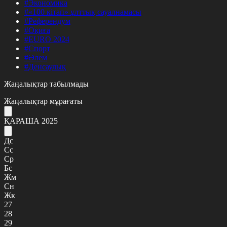
#Экономика
#«100 кітап» ұлттық сауалнамасы
#Референдум
#Оқиға
#EURO 2024
#Спорт
#Әлем
#Денсаулық
Жаңалықтар табылмады
Жаңалықтар мұрағаты
ҚАРАША 2025
Дс
Сс
Ср
Бс
Жм
Сн
Жк
27
28
29