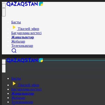
Басты
Тікелей эфир
Бағдарлама кестесі
Жаңалықтар
Жобалар
Телехикаялар
Басты
Тікелей эфир
Бағдарлама кестесі
Жаңалықтар
Жобалар
Телехикаялар