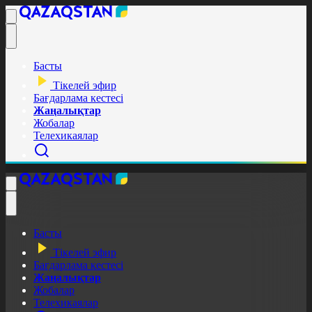
Басты
Тікелей эфир
Бағдарлама кестесі
Жаңалықтар
Жобалар
Телехикаялар
Басты
Тікелей эфир
Бағдарлама кестесі
Жаңалықтар
Жобалар
Телехикаялар