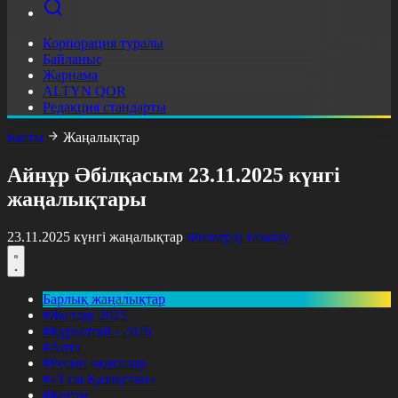
Корпорация туралы
Байланыс
Жарнама
ALTYN QOR
Редакция стандарты
Басты
Жаңалықтар
Айнұр Әбілқасым 23.11.2025 күнгі
жаңалықтары
23.11.2025 күнгі жаңалықтар
Фильтрді тазалау
Барлық жаңалықтар
#Жолдау 2025
#Құрылтай - 2026
#Апта
#Ресми оқиғалар
#«Таза Қазақстан»
#Қоғам