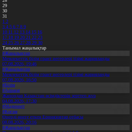
28
29
30
31
1
2
3
4
5
6
7
8
9
10
11
12
13
14
15
16
17
18
19
20
21
22
23
24
25
26
27
28
29
30
Танымал жаңалықтар
#Жаңалықтар
Мемлекеттік білім грант иегерлері тізімі жарияланды
07.08.2026, 19:46
#Жаңалықтар
Мемлекеттік білім грант иегерлері тізімі жарияланды
07.08.2026, 16:50
#Білім
#Aqparat
Жапондар Қазақстан өсімдіктерін зерттеп жүр
04.08.2026, 17:30
#Мәдениет
#Қоғам
Өнерді өнеге еткен Ерниязовтар отбасы
08.08.2026, 20:16
#Жаңалықтар