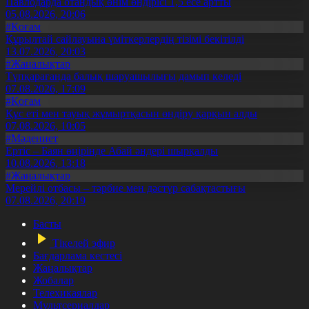
Павлодарда отандық өнім өндірісі 1,5 есе артты
05.08.2026, 20:06
#Қоғам
Құрылтай сайлауына үміткерлердің тізімі бекітілді
13.07.2026, 20:03
#Жаңалықтар
Түпқарағанда балық шаруашылығы дамып келеді
07.08.2026, 17:09
#Қоғам
Құс еті мен тауық жұмыртқасын өндіру қарқын алды
07.08.2026, 10:05
#Мәдениет
Ертіс – Баян өңірінде Абай әндері шырқалды
10.08.2026, 13:18
#Жаңалықтар
Мерейлі отбасы – тәрбие мен дәстүр сабақтастығы
07.08.2026, 20:19
Басты
Тікелей эфир
Бағдарлама кестесі
Жаңалықтар
Жобалар
Телехикаялар
Мультсериалдар